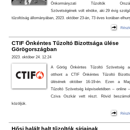
Önkormányzati Tűzoltók Orszá
Szövetségének volt elnöke, aki 29 évig szolgá
tűzoltóság állományában, 2023. október 23-án, 73 éves korában elhun
Részl
CTIF Önkéntes Tűzoltó Bizottsága ülése
Görögországban
2023. október 24. 12:24
A Görög Önkéntes Tűzoltó Szövetség ad
otthont a CTIF Önkéntes Tűzoltó Bizotts
ülésének október 16-19-én. Ezen a Mag
Tűzoltó Szövetség képviseletében – online –
Cziva Oszkár vett részt. Rövid beszámol
közöljük.
Részl
Hősi halált halt tűzoltók sírjainak