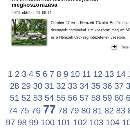
megkoszorúzása
2023. október 20. 08:14
Október 27-én a Nemzeti Tűzoltó Emlékhelye
tizennyolc történelmi sírt koszorúz meg az 
és a Nemzeti Örökség Intézetének vezetője.
Részl
1
2
3
4
5
6
7
8
9
10
11
12
13
14
28
29
30
31
32
33
34
35
36
37
51
52
53
54
55
56
57
58
59
60
77
74
75
76
78
79
80
81
82
83
97
98
99
100
101
102
103
104
1