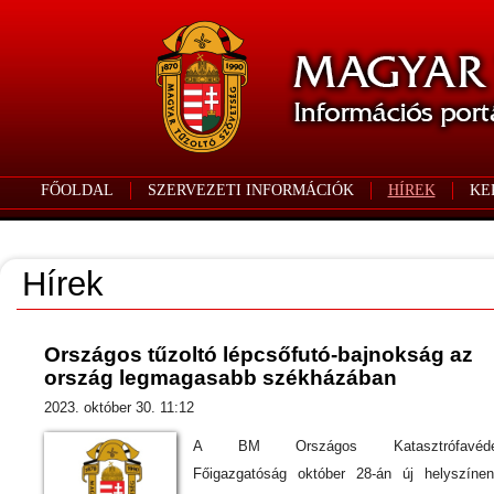
FŐOLDAL
SZERVEZETI INFORMÁCIÓK
HÍREK
KE
Hírek
Országos tűzoltó lépcsőfutó-bajnokság az
ország legmagasabb székházában
2023. október 30. 11:12
A BM Országos Katasztrófavéde
Főigazgatóság október 28-án új helyszíne