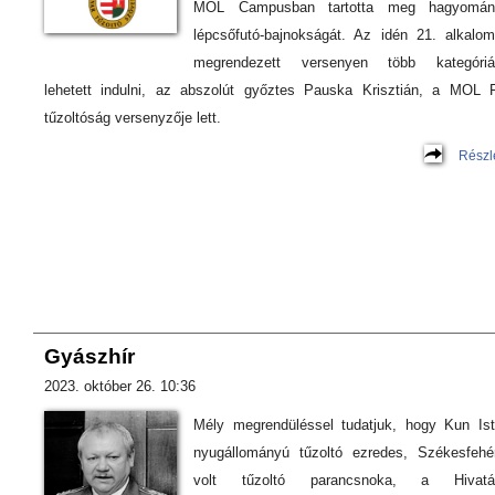
MOL Campusban tartotta meg hagyomán
lépcsőfutó-bajnokságát. Az idén 21. alkalo
megrendezett versenyen több kategóriá
lehetett indulni, az abszolút győztes Pauska Krisztián, a MOL
tűzoltóság versenyzője lett.
Részl
Gyászhír
2023. október 26. 10:36
Mély megrendüléssel tudatjuk, hogy Kun Is
nyugállományú tűzoltó ezredes, Székesfehé
volt tűzoltó parancsnoka, a Hivatá