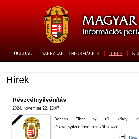
FŐOLDAL
SZERVEZETI INFORMÁCIÓK
HÍREK
KE
Hírek
Részvétnyilvánítás
2024. november 22. 15:07
Dobson Tibor ny. tű. vőrgy. el
részvétnyilvánítását tesszük közzé.
Részl