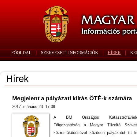
FŐOLDAL
SZERVEZETI INFORMÁCIÓK
HÍREK
KE
Hírek
Megjelent a pályázati kiírás ÖTÉ-k számára
2017. március 23. 17:09
A BM Országos Katasztrófavéde
Főigazgatóság a Magyar Tűzoltó Szövet
közreműködésével közösen pályázatot írt k