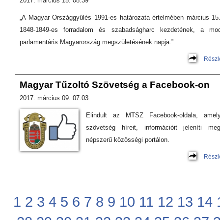
2017. március 15. 08:39
„A Magyar Országgyűlés 1991-es határozata értelmében március 15
1848-1849-es forradalom és szabadságharc kezdetének, a mod
parlamentáris Magyarország megszületésének napja.”
Részl
Magyar Tűzoltó Szövetség a Facebook-on
2017. március 09. 07:03
Elindult az MTSZ Facebook-oldala, amel
szövetség híreit, információit jeleníti m
népszerű közösségi portálon.
Részl
1
2
3
4
5
6
7
8
9
10
11
12
13
14