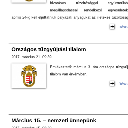
hivatásos tűzoltósággal együttműköd
megállapodással rendelkező egyesületek
április 24-ig kell eljuttatniuk pályázati anyagukat az illetékes tűzoltósá
Részl
Országos tűzgyújtási tilalom
2017. március 21. 09:39
Emlékeztető: március 3. óta országos tűzgyúj
tilalom van érvényben.
Részl
Március 15. – nemzeti ünnepünk