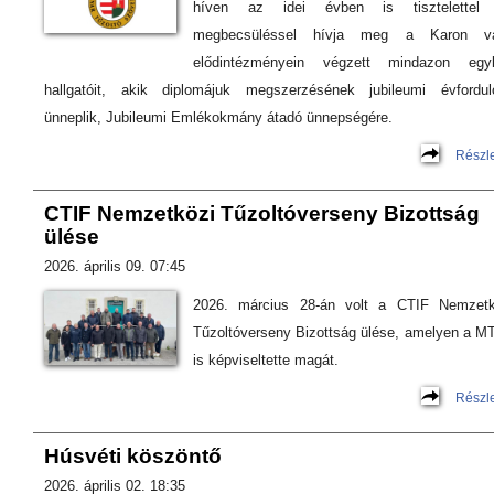
híven az idei évben is tisztelettel
megbecsüléssel hívja meg a Karon v
elődintézményein végzett mindazon egyk
hallgatóit, akik diplomájuk megszerzésének jubileumi évforduló
ünneplik, Jubileumi Emlékokmány átadó ünnepségére.
Részl
CTIF Nemzetközi Tűzoltóverseny Bizottság
ülése
2026. április 09. 07:45
2026. március 28-án volt a CTIF Nemzetk
Tűzoltóverseny Bizottság ülése, amelyen a M
is képviseltette magát.
Részl
Húsvéti köszöntő
2026. április 02. 18:35