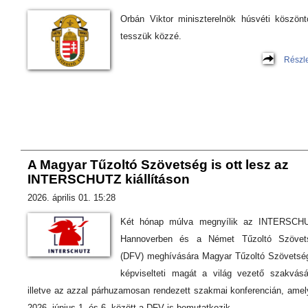
Orbán Viktor miniszterelnök húsvéti köszönt
tesszük közzé.
Részl
A Magyar Tűzoltó Szövetség is ott lesz az
INTERSCHUTZ kiállításon
2026. április 01. 15:28
Két hónap múlva megnyílik az INTERSCH
Hannoverben és a Német Tűzoltó Szövet
(DFV) meghívására Magyar Tűzoltó Szövetség
képviselteti magát a világ vezető szakvásá
illetve az azzal párhuzamosan rendezett szakmai konferencián, ame
2026. június 1. és 6. között a DFV is bemutatkozik.