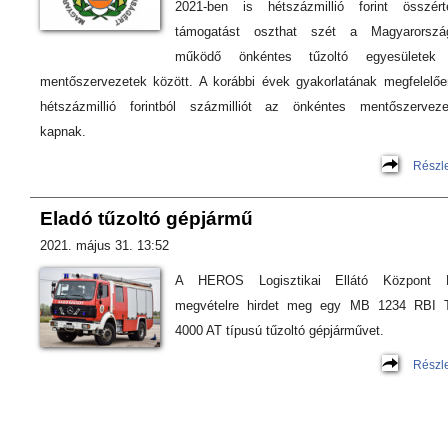
2021-ben is hétszázmillió forint összért
támogatást oszthat szét a Magyarorszá
működő önkéntes tűzoltó egyesületek
mentőszervezetek között. A korábbi évek gyakorlatának megfelelőe
hétszázmillió forintból százmilliót az önkéntes mentőszerveze
kapnak.
Részl
Eladó tűzoltó gépjármű
2021. május 31. 13:52
A HEROS Logisztikai Ellátó Központ K
megvételre hirdet meg egy MB 1234 RBI 
4000 AT típusú tűzoltó gépjárművet.
Részl