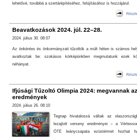
lehetővé, továbbá a szertárépítéséhez, felújításához is hozzájárul.
Részl
Beavatkozások 2024. júl. 22–28.
2024. július 30. 08:07
Az önkéntes és önkormányzati tűzoltók a múlt héten is számos hel
avatkoztak be: szokásos körképünkben megmutatunk ezek kö
néhányat.
Részl
Ifjúsági Tűzoltó Olimpia 2024: megvannak a
eredmények
2024. július 26. 08:10
Tegnap hivatalossá váltak az olaszország
lezajlott verseny eredményei – a Vértesso
ÖTE leánycsapata ezüstérmet hozhat h