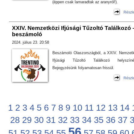
(éppen csak lamaradtak az aranyról!).
Részl
XXIV. Nemzetközi Ifjúsági Tűzoltó Találkozó 
beszámoló
2024. július 23. 20:58
Beszámoló Olaszországból, a XXIV. Nemzetk
Ifjúsági Tűzoltó Találkozó helyszínér
Bejegyzésünk folyamatosan frissül.
Részl
1
2
3
4
5
6
7
8
9
10
11
12
13
14
28
29
30
31
32
33
34
35
36
37
56
51
52
53
54
55
57
58
59
60