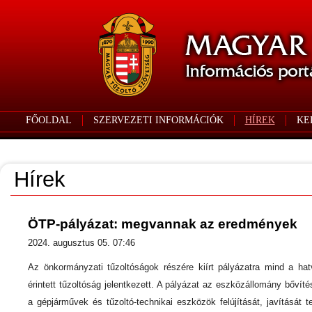
FŐOLDAL
SZERVEZETI INFORMÁCIÓK
HÍREK
KE
Hírek
ÖTP-pályázat: megvannak az eredmények
2024. augusztus 05. 07:46
Az önkormányzati tűzoltóságok részére kiírt pályázatra mind a ha
érintett tűzoltóság jelentkezett. A pályázat az eszközállomány bővíté
a gépjárművek és tűzoltó-technikai eszközök felújítását, javítását t