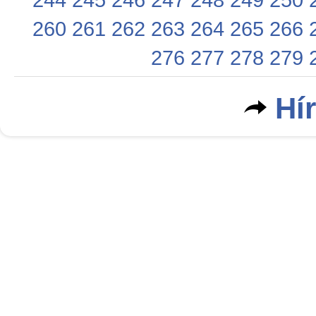
260
261
262
263
264
265
266
276
277
278
279
Hí