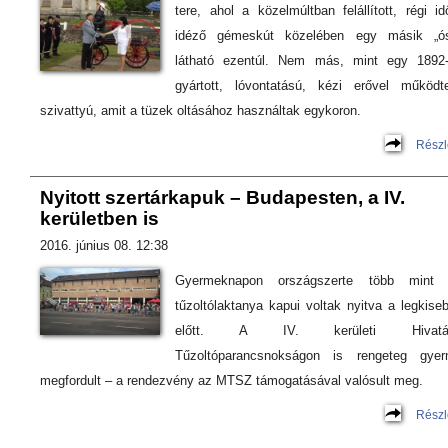
tere, ahol a közelmúltban felállított, régi id
idéző gémeskút közelében egy másik „ó
látható ezentúl. Nem más, mint egy 1892
gyártott, lóvontatású, kézi erővel működte
szivattyú, amit a tüzek oltásához használtak egykoron.
Részl
Nyitott szertárkapuk – Budapesten, a IV.
kerületben is
2016. június 08. 12:38
Gyermeknapon országszerte több mint 
tűzoltólaktanya kapui voltak nyitva a legkise
előtt. A IV. kerületi Hivatá
Tűzoltóparancsnokságon is rengeteg gye
megfordult – a rendezvény az MTSZ támogatásával valósult meg.
Részl