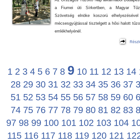
a Fiumei úti Sírkertben, a Magyar Tűzo
Szövetség elnöke koszorú elhelyezésével
mécsesgyújtással tisztelgett a hősi halott tűzo
emlékhelyénél.
Részl
9
1
2
3
4
5
6
7
8
10
11
12
13
14
28
29
30
31
32
33
34
35
36
37
51
52
53
54
55
56
57
58
59
60
74
75
76
77
78
79
80
81
82
83
97
98
99
100
101
102
103
104
1
115
116
117
118
119
120
121
12