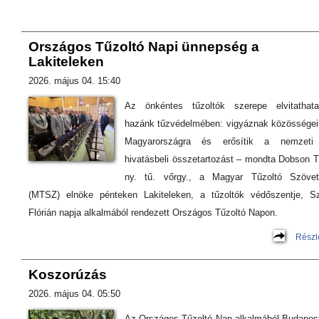
Országos Tűzoltó Napi ünnepség a
Lakiteleken
2026. május 04. 15:40
Az önkéntes tűzoltók szerepe elvitathata
hazánk tűzvédelmében: vigyáznak közösségei
Magyarországra és erősítik a nemzeti
hivatásbeli összetartozást – mondta Dobson T
ny. tű. vőrgy., a Magyar Tűzoltó Szövet
(MTSZ) elnöke pénteken Lakiteleken, a tűzoltók védőszentje, S
Flórián napja alkalmából rendezett Országos Tűzoltó Napon.
Részl
Koszorúzás
2026. május 04. 05:50
Az Országos Tűzoltó Nap alkalmából Budapes