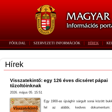
FŐOLDAL
SZERVEZETI INFORMÁCIÓK
HÍREK
KE
Hírek
Visszatekintő: egy 126 éves dicséret pápai
tűzoltóinknak
2026. május 05. 15:51
Egy 1900-as újsághír sárgult sorai között buk
fel az alábbi, kedves dokumentum