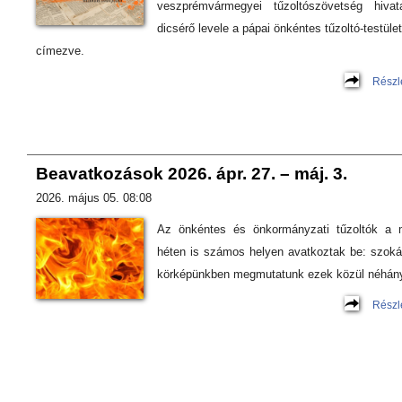
veszprémvármegyei tűzoltószövetség hivat
dicsérő levele a pápai önkéntes tűzoltó-testüle
címezve.
Részl
Beavatkozások 2026. ápr. 27. – máj. 3.
2026. május 05. 08:08
Az önkéntes és önkormányzati tűzoltók a 
héten is számos helyen avatkoztak be: szok
körképünkben megmutatunk ezek közül néhány
Részl