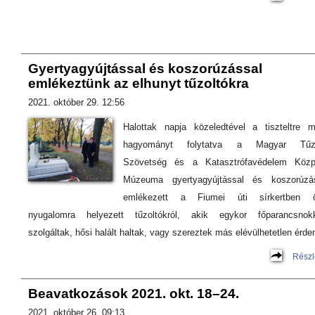
Gyertyagyújtással és koszorúzással
emlékeztünk az elhunyt tűzoltókra
2021. október 29. 12:56
Halottak napja közeledtével a tiszteltre m
hagyományt folytatva a Magyar Tűzo
Szövetség és a Katasztrófavédelem Közp
Múzeuma gyertyagyújtással és koszorúzá
emlékezett a Fiumei úti sírkertben ö
nyugalomra helyezett tűzoltókról, akik egykor főparancsnok
szolgáltak, hősi halált haltak, vagy szereztek más elévülhetetlen érde
Részl
Beavatkozások 2021. okt. 18–24.
2021. október 26. 09:13