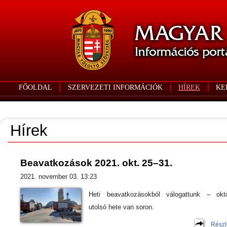
FŐOLDAL
SZERVEZETI INFORMÁCIÓK
HÍREK
KE
Hírek
Beavatkozások 2021. okt. 25–31.
2021. november 03. 13:23
Heti beavatkozásokból válogattunk – okt
utolsó hete van soron.
Részl