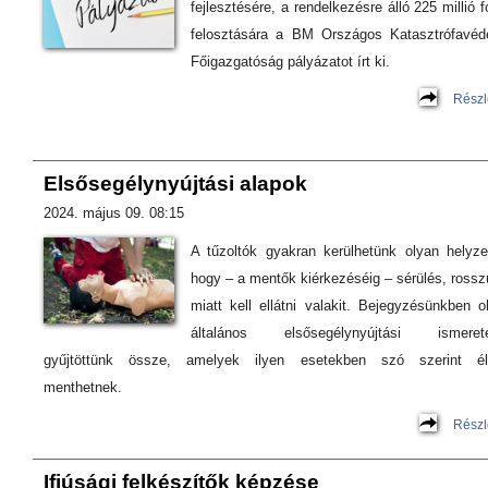
fejlesztésére, a rendelkezésre álló 225 millió fo
felosztására a BM Országos Katasztrófavéd
Főigazgatóság pályázatot írt ki.
Részl
Elsősegélynyújtási alapok
2024. május 09. 08:15
A tűzoltók gyakran kerülhetünk olyan helyze
hogy – a mentők kiérkezéséig – sérülés, rosszu
miatt kell ellátni valakit. Bejegyzésünkben o
általános elsősegélynyújtási ismerete
gyűjtöttünk össze, amelyek ilyen esetekben szó szerint él
menthetnek.
Részl
Ifjúsági felkészítők képzése