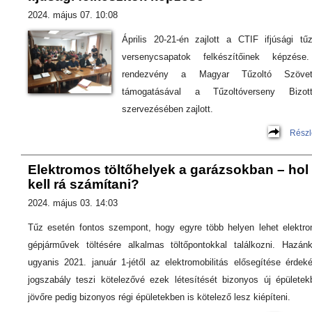
2024. május 07. 10:08
Április 20-21-én zajlott a CTIF ifjúsági tűz
versenycsapatok felkészítőinek képzés
rendezvény a Magyar Tűzoltó Szövet
támogatásával a Tűzoltóverseny Bizott
szervezésében zajlott.
Részl
Elektromos töltőhelyek a garázsokban – hol
kell rá számítani?
2024. május 03. 14:03
Tűz esetén fontos szempont, hogy egyre több helyen lehet elektr
gépjárművek töltésére alkalmas töltőpontokkal találkozni. Hazán
ugyanis 2021. január 1-jétől az elektromobilitás elősegítése érdek
jogszabály teszi kötelezővé ezek létesítését bizonyos új épületek
jövőre pedig bizonyos régi épületekben is kötelező lesz kiépíteni.