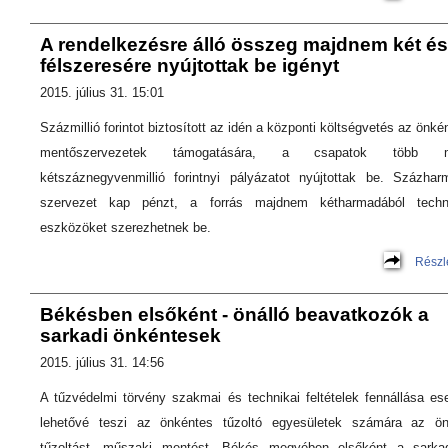
A rendelkezésre álló összeg majdnem két és
félszeresére nyújtottak be igényt
2015. július 31. 15:01
Százmillió forintot biztosított az idén a központi költségvetés az önké
mentőszervezetek támogatására, a csapatok több m
kétszáznegyvenmillió forintnyi pályázatot nyújtottak be. Százhar
szervezet kap pénzt, a forrás majdnem kétharmadából techni
eszközöket szerezhetnek be.
Részl
Békésben elsőként - önálló beavatkozók a
sarkadi önkéntesek
2015. július 31. 14:56
A tűzvédelmi törvény szakmai és technikai feltételek fennállása es
lehetővé teszi az önkéntes tűzoltó egyesületek számára az ön
tűzoltást, műszaki mentést. Békés megyében elsőként a sarka