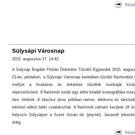
Részl
Sülysápi Városnap
2015. augusztus 17. 14:42
A Sülysáp Bogdán Flórián Önkéntes Tűzoltó Egyesület 2015. augus
21-én, pénteken, a Sülysápi Városnap keretében tűzoltó flashmobot t
mellyel a hivatásos és önkéntes tűzoltók munkáját kíván
népszerűsíteni. A flashmob során egy előre kitalált koreográfiára moz
tánc történik. A tánchoz piros pólóban nemre, életkorra és tánctud
tekintet nélkül bárki csatlakozhat. A flashmob várható kezdete 18 ór
helyszín Sülysápon a Szent István tér (piactér). Javasolt érkezé
óráig.
Részl