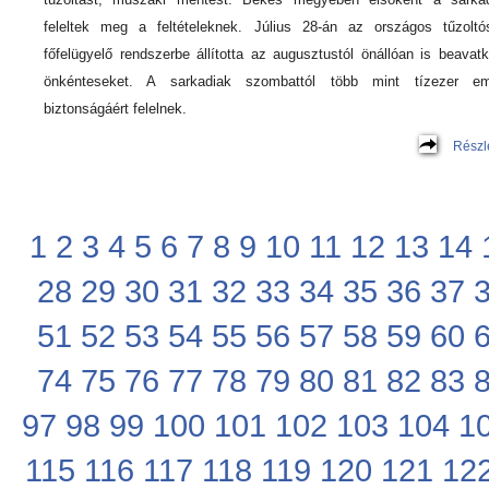
feleltek meg a feltételeknek. Július 28-án az országos tűzoltó
főfelügyelő rendszerbe állította az augusztustól önállóan is beavat
önkénteseket. A sarkadiak szombattól több mint tízezer em
biztonságáért felelnek.
Részl
1
2
3
4
5
6
7
8
9
10
11
12
13
14
28
29
30
31
32
33
34
35
36
37
51
52
53
54
55
56
57
58
59
60
74
75
76
77
78
79
80
81
82
83
97
98
99
100
101
102
103
104
1
115
116
117
118
119
120
121
12