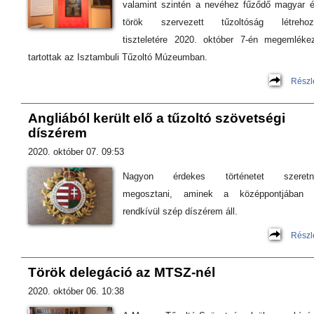
valamint szintén a nevéhez fűződő magyar 
török szervezett tűzoltóság létrehoz
tiszteletére 2020. október 7-én megemléke
tartottak az Isztambuli Tűzoltó Múzeumban.
Részl
Angliából került elő a tűzoltó szövetségi
díszérem
2020. október 07. 09:53
Nagyon érdekes történetet szeretn
megosztani, aminek a középpontjában 
rendkívül szép díszérem áll.
Részl
Török delegáció az MTSZ-nél
2020. október 06. 10:38