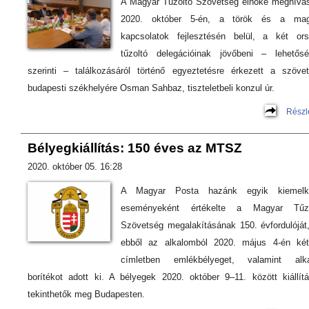
A Magyar Tűzoltó Szövetség elnöke meghívá
2020. október 5-én, a török és a mag
kapcsolatok fejlesztésén belül, a két or
tűzoltó delegációinak jövőbeni – lehetős
szerinti – találkozásáról történő egyeztetésre érkezett a szöve
budapesti székhelyére Osman Sahbaz, tiszteletbeli konzul úr.
Részl
Bélyegkiállítás: 150 éves az MTSZ
2020. október 05. 16:28
A Magyar Posta hazánk egyik kiemelk
eseményeként értékelte a Magyar Tűzo
Szövetség megalakításának 150. évfordulóját
ebből az alkalomból 2020. május 4-én két
címletben emlékbélyeget, valamint alka
borítékot adott ki. A bélyegek 2020. október 9–11. között kiállít
tekinthetők meg Budapesten.