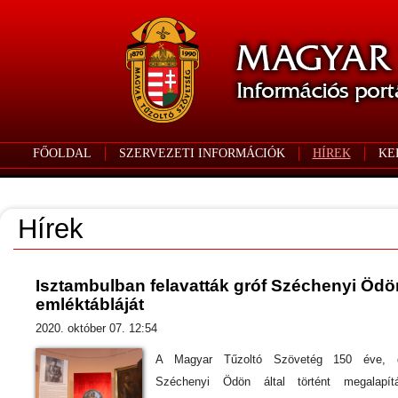
FŐOLDAL
SZERVEZETI INFORMÁCIÓK
HÍREK
KE
Hírek
Isztambulban felavatták gróf Széchenyi Ödö
emléktábláját
2020. október 07. 12:54
A Magyar Tűzoltó Szövetég 150 éve, g
Széchenyi Ödön által történt megalapítá