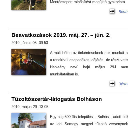
Mentőcsoport minősítést megújító gyakorlata.
Részl
Beavatkozások 2019. máj. 27. – jún. 2.
2019. június 05. 09:53
A múlt héten az önkénteseknek sok munkát a
a rendkívül csapadékos időjárás, de részt vett
Hableány nevű hajú május 29-i ment
munkálataiban is.
Részl
Tűzoltószertár-látogatás Bolháson
2019. május 29. 13:05
Egy alig 500 fős település – Bolhás – adott ott
az idei Somogy megyei tűzoltó versenyne