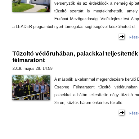
versenyzők és az érdeklődők a nemrég építet
tűzoltó szertárt is megtekinthették, amel
Európai Mezőgazdasági Vidékfejlesztési Alap
a LEADER-programból nyert támogatás segítségével készülhetett el.
Részl
Tűzoltó védőruhában, palackkal teljesítették
félmaratont
2019. május 28. 14:59
A második alkalommal megrendezésre kerülő 
Csepreg Félmaratont tűzoltó védőruhában
palackkal a hátán teljesítette négy tűzoltó m
25-én, köztük három önkéntes tűzoltó.
Részl