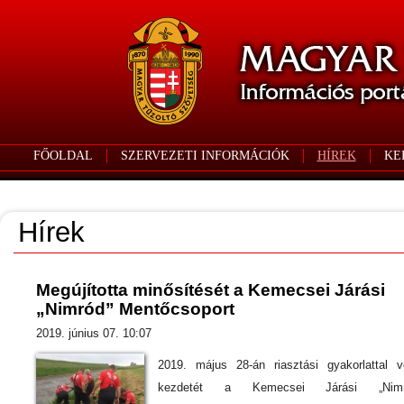
FŐOLDAL
SZERVEZETI INFORMÁCIÓK
HÍREK
KE
Hírek
Megújította minősítését a Kemecsei Járási
„Nimród” Mentőcsoport
2019. június 07. 10:07
2019. május 28-án riasztási gyakorlattal v
kezdetét a Kemecsei Járási „Nimr