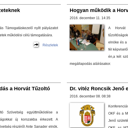
ezeteknek
Hogyan működik a Horv
2016. december 11. 14:35
ás Támogatáskezelő nyílt pályázatot
A Horvát 
ezetek működési célú támogatására.
tűzoltóságo
elnöke és a 
Részletek
fél képvisel
én,a két sz
megállapodás aláírásakor.
ás a Horvát Tűzoltó
Dr. vitéz Roncsik Jenő
2016. december 08. 08:38
Konferenci
tó Szövetség együttműködése a
OKF és a Ma
ágokkal új korszakba érkezett. A
Jenő szület
övetség részéről Ante Sanader elnök,
OKF, az MT