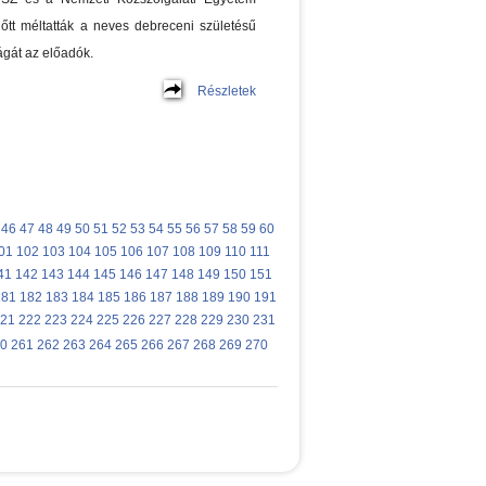
lőtt méltatták a neves debreceni születésű
ágát az előadók.
Részletek
46
47
48
49
50
51
52
53
54
55
56
57
58
59
60
01
102
103
104
105
106
107
108
109
110
111
41
142
143
144
145
146
147
148
149
150
151
181
182
183
184
185
186
187
188
189
190
191
21
222
223
224
225
226
227
228
229
230
231
0
261
262
263
264
265
266
267
268
269
270