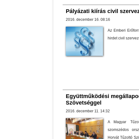
Pályázati kiírás civil szerv
2016. december 16. 08:16
Az Emberi Erőforr
hirdet civil szerv
Együttműködési megállapod
Szövetséggel
2016. december 11. 14:32
A Magyar Tűzol
szomszédos orsz
Horvát Tűzoltó Sz