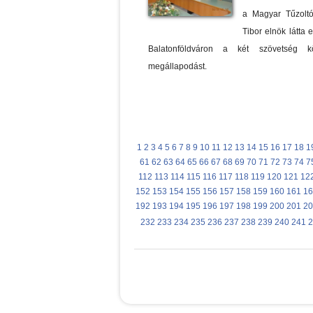
a Magyar Tűzolt
Tibor elnök látta
Balatonföldváron a két szövetség kö
megállapodást.
1
2
3
4
5
6
7
8
9
10
11
12
13
14
15
16
17
18
1
61
62
63
64
65
66
67
68
69
70
71
72
73
74
7
112
113
114
115
116
117
118
119
120
121
12
152
153
154
155
156
157
158
159
160
161
16
192
193
194
195
196
197
198
199
200
201
20
232
233
234
235
236
237
238
239
240
241
2