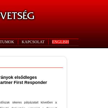
TUMOK
KAPCSOLAT
ENGLISH
irányok elsődleges
artner First Responder
időszak sikeres pályázatait követően a