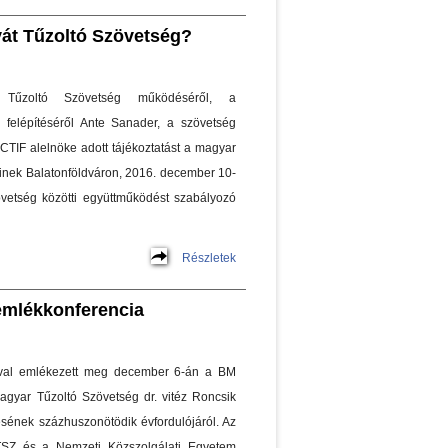
át Tűzoltó Szövetség?
Tűzoltó Szövetség működéséről, a
k felépítéséről Ante Sanader, a szövetség
CTIF alelnöke adott tájékoztatást a magyar
őinek Balatonföldváron, 2016. december 10-
övetség közötti együttműködést szabályozó
Részletek
 emlékkonferencia
ával emlékezett meg december 6-án a BM
gyar Tűzoltó Szövetség dr. vitéz Roncsik
ésének százhuszonötödik évfordulójáról. Az
SZ és a Nemzeti Közszolgálati Egyetem