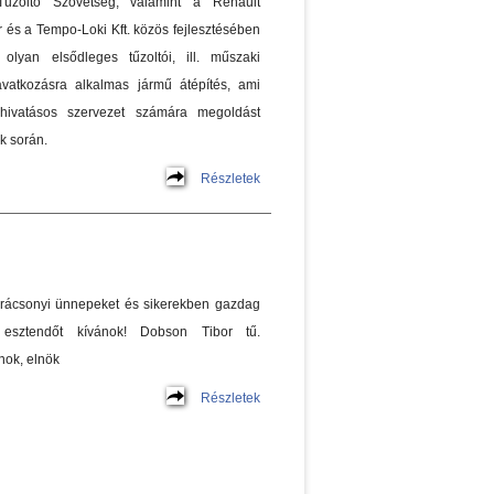
Tűzoltó Szövetség, valamint a Renault
 és a Tempo-Loki Kft. közös fejlesztésében
olyan elsődleges tűzoltói, ill. műszaki
vatkozásra alkalmas jármű átépítés, ami
 hivatásos szervezet számára megoldást
k során.
Részletek
rácsonyi ünnepeket és sikerekben gazdag
esztendőt kívánok! Dobson Tibor tű.
nok, elnök
Részletek