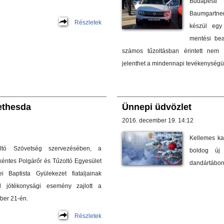
Budapesti 
Baumgartner
Részletek
készül egy 
mentési bea
számos tűzoltásban érintett nem
jelenthet a mindennapi tevékenységü
ethesda
Ünnepi üdvözlet
2016. december 19. 14:12
Kellemes ka
tó Szövetség szervezésében, a
boldog új 
nkéntes Polgárőr és Tűzoltó Egyesület
dandártábor
 Baptista Gyülekezet fiataljainak
l jótékonysági esemény zajlott a
ber 21-én.
Részletek