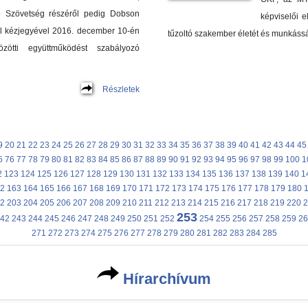
ó Szövetség részéről pedig Dobson
képviselői e
 el kézjegyével 2016. december 10-én
tűzoltó szakember életét és munkáss
zötti együttműködést szabályozó
Részletek
9
20
21
22
23
24
25
26
27
28
29
30
31
32
33
34
35
36
37
38
39
40
41
42
43
44
45
5
76
77
78
79
80
81
82
83
84
85
86
87
88
89
90
91
92
93
94
95
96
97
98
99
100
1
2
123
124
125
126
127
128
129
130
131
132
133
134
135
136
137
138
139
140
1
2
163
164
165
166
167
168
169
170
171
172
173
174
175
176
177
178
179
180
2
203
204
205
206
207
208
209
210
211
212
213
214
215
216
217
218
219
220
2
253
42
243
244
245
246
247
248
249
250
251
252
254
255
256
257
258
259
26
271
272
273
274
275
276
277
278
279
280
281
282
283
284
285
Hírarchívum