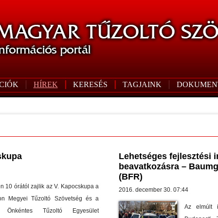
CIÓK
HÍREK
KERESÉS
TAGJAINK
DOKUMEN
skupa
Lehetséges fejlesztési 
beavatkozásra – Baumg
(BFR)
n 10 órától zajlik az V. Kapocskupa a
2016. december 30. 07:44
on Megyei Tűzoltó Szövetség és a
Az elmúlt 
ósi Önkéntes Tűzoltó Egyesület