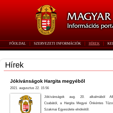
FŐOLDAL
SZERVEZETI INFORMÁCIÓK
HÍREK
KE
Hírek
Jókívánságok Hargita megyéből
2021. augusztus 22. 15:56
Jókívánságok aug. 20. alkalmából Alb
Csabától, a Hargita Megyei Önkéntes Tűzo
Szakmai Egyesülete elnökétől.