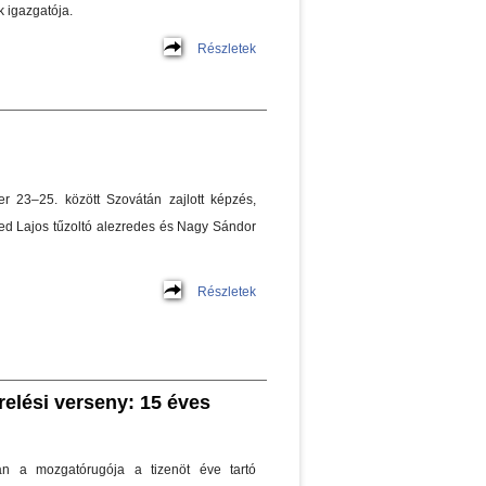
igazgatója.
Részletek
er 23–25. között Szovátán zajlott képzés,
ed Lajos tűzoltó alezredes és Nagy Sándor
Részletek
elési verseny: 15 éves
án a mozgatórugója a tizenöt éve tartó