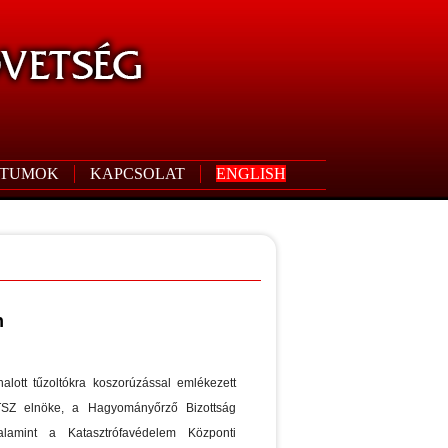
TUMOK
KAPCSOLAT
ENGLISH
n
alott tűzoltókra koszorúzással emlékezett
Z elnöke, a Hagyományőrző Bizottság
valamint a Katasztrófavédelem Központi