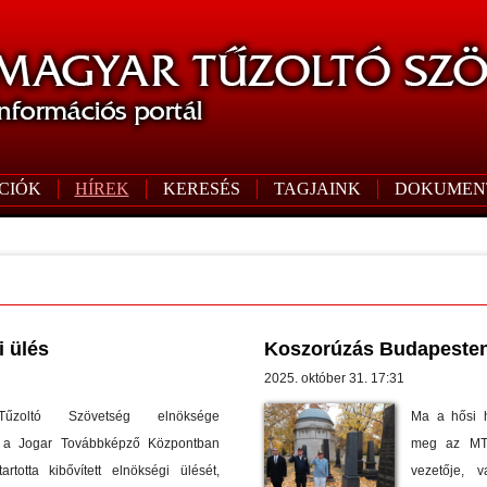
CIÓK
HÍREK
KERESÉS
TAGJAINK
DOKUMEN
i ülés
Koszorúzás Budapeste
2025. október 31. 17:31
oltó Szövetség elnöksége
Ma a hősi h
, a Jogar Továbbképző Központban
meg az MTS
totta kibővített elnökségi ülését,
vezetője, 