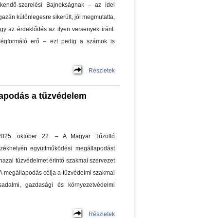
skendő-szerelési Bajnokságnak – az idei
gazán különlegesre sikerült, jól megmutatta,
y az érdeklődés az ilyen versenyek iránt.
ségformáló erő – ezt pedig a számok is
Részletek
apodás a tűzvédelem
2025. október 22. – A Magyar Tűzoltó
zékhelyén együttműködési megállapodást
a hazai tűzvédelmet érintő szakmai szervezet
 A megállapodás célja a tűzvédelmi szakmai
sadalmi, gazdasági és környezetvédelmi
Részletek