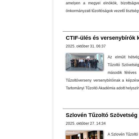
amelyen a megyei elnökök, bizottságve
önkormányzati tűzoltóságok vezető tisztségvi
CTIF-ülés és versenybírók 
2025. október 31. 06:37
Az elmúlt hétvé
Tűzoltó Szövetség
második féléves 
Tűzoltóverseny versenybíróinak a képzésé
Tartományi Tűzoltó Akadémia adott helyszín
Szlovén Tűzoltó Szövetség
2025. október 27. 14:34
A Szlovén Tűzoltó