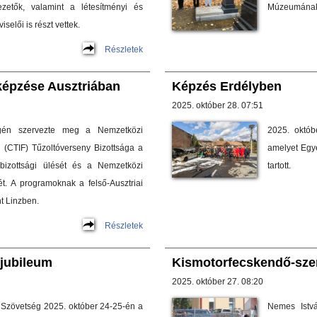
zetők, valamint a létesítményi és
Múzeumának 
selői is részt vettek.
Részletek
képzése Ausztriában
Képzés Erdélyben
2025. október 28. 07:51
gén szervezte meg a Nemzetközi
2025. októb
 (CTIF) Tűzoltóverseny Bizottsága a
amelyet Egy
bizottsági ülését és a Nemzetközi
tartott.
t. A programoknak a felső-Ausztriai
t Linzben.
Részletek
 jubileum
Kismotorfecskendő-szer
2025. október 27. 08:20
 Szövetség 2025. október 24-25-én a
Nemes Istv