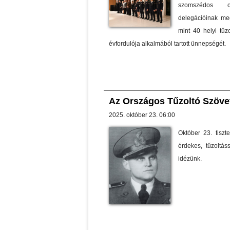
szomszédos or
delegációinak me
mint 40 helyi tűz
évfordulója alkalmából tartott ünnepségét.
Az Országos Tűzoltó Szövet
2025. október 23. 06:00
Október 23. tiszt
érdekes, tűzoltá
idézünk.