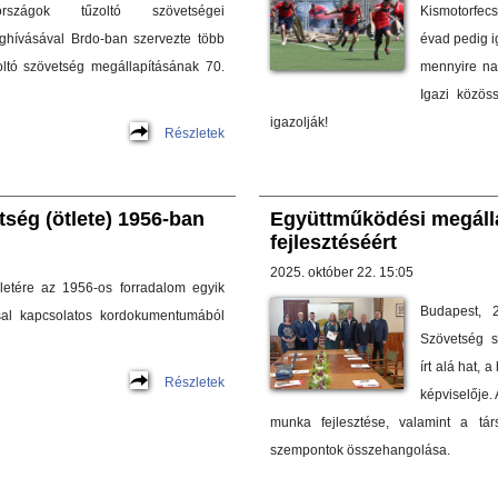
szágok tűzoltó szövetségei
Kismotorfec
ghívásával Brdo-ban szervezte több
évad pedig i
oltó szövetség megállapításának 70.
mennyire nag
Igazi közös
igazolják!
Részletek
ség (ötlete) 1956-ban
Együttműködési megáll
fejlesztéséért
2025. október 22. 15:05
eletére az 1956-os forradalom egyik
Budapest, 
ssal kapcsolatos kordokumentumából
Szövetség s
írt alá hat, 
Részletek
képviselője.
munka fejlesztése, valamint a tár
szempontok összehangolása.