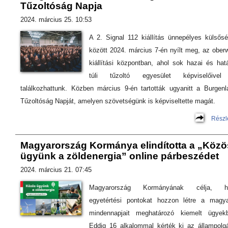
Tűzoltóság Napja
2024. március 25. 10:53
A 2. Signal 112 kiállítás ünnepélyes külsős
között 2024. március 7-én nyílt meg, az oberw
kiállítási központban, ahol sok hazai és hat
túli tűzoltó egyesület képviselőivel
találkozhattunk. Közben március 9-én tartották ugyanitt a Burgenl
Tűzoltóság Napját, amelyen szövetségünk is képviseltette magát.
Részl
Magyarország Kormánya elindította a „Közö
ügyünk a zöldenergia” online párbeszédet
2024. március 21. 07:45
Magyarország Kormányának célja, h
egyetértési pontokat hozzon létre a magy
mindennapjait meghatározó kiemelt ügyek
Eddig 16 alkalommal kérték ki az állampolg