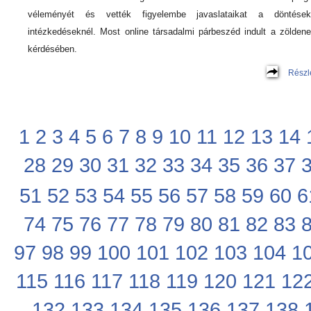
véleményét és vették figyelembe javaslataikat a döntésekn
intézkedéseknél. Most online társadalmi párbeszéd indult a zöldene
kérdésében.
Részl
1
2
3
4
5
6
7
8
9
10
11
12
13
14
28
29
30
31
32
33
34
35
36
37
51
52
53
54
55
56
57
58
59
60
6
74
75
76
77
78
79
80
81
82
83
97
98
99
100
101
102
103
104
1
115
116
117
118
119
120
121
12
132
133
134
135
136
137
138