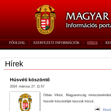
FŐOLDAL
SZERVEZETI INFORMÁCIÓK
HÍREK
KE
Hírek
Húsvéti köszöntő
2024. március 27. 11:57
Orbán Viktor, Magyarország miniszterelnök
húsvéti köszöntőjét tesszük közzé.
Részl