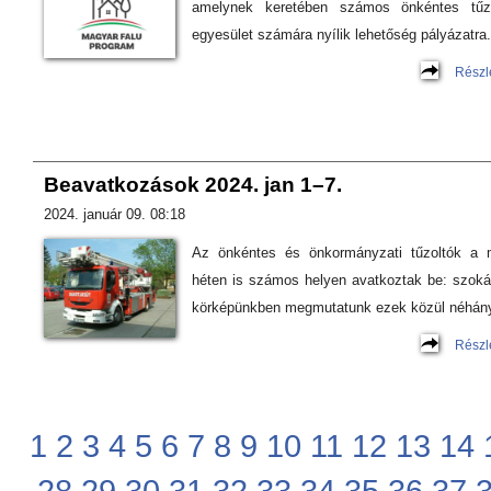
amelynek keretében számos önkéntes tűzo
egyesület számára nyílik lehetőség pályázatra.
Részl
Beavatkozások 2024. jan 1–7.
2024. január 09. 08:18
Az önkéntes és önkormányzati tűzoltók a 
héten is számos helyen avatkoztak be: szok
körképünkben megmutatunk ezek közül néhány
Részl
1
2
3
4
5
6
7
8
9
10
11
12
13
14
28
29
30
31
32
33
34
35
36
37