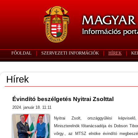
FŐOLDAL
SZERVEZETI INFORMÁCIÓK
HÍREK
KE
Hírek
Évindító beszélgetés Nyitrai Zsolttal
2024. január 18. 11:11
Nyitrai Zsolt, országgyűlési képviselő
Miniszterelnök főtanácsadója és Dobson Tibor
vőrgy., az MTSZ elnöke évindító megbeszé