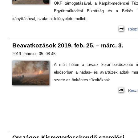
OKF támogatásával, a Kárpát-medencei Tűz
Együttműködési Bizottság és a Békés 
irányításával, szakmai felügyelete mellett.
Részl
Beavatkozások 2019. feb. 25. – márc. 3.
2019. március 05. 08:45
A múlt héten a tavasz korai beköszönte m
elsősorban a nádas- és avartüzek adtak mu
szerte az önkéntes tűzoltóknak.
Részl
Országos Kismotorfecskendő-szerelési