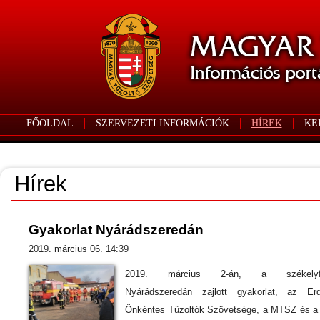
FŐOLDAL
SZERVEZETI INFORMÁCIÓK
HÍREK
KE
Hírek
Gyakorlat Nyárádszeredán
2019. március 06. 14:39
2019. március 2-án, a székelyfö
Nyárádszeredán zajlott gyakorlat, az Erd
Önkéntes Tűzoltók Szövetsége, a MTSZ és 