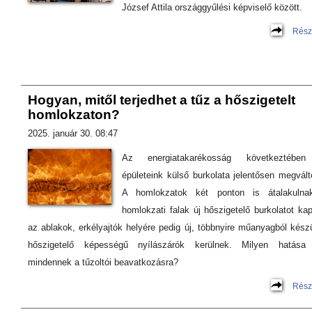
József Attila országgyűlési képviselő között.
Rész
Hogyan, mitől terjedhet a tűz a hőszigetelt
homlokzaton?
2025. január 30. 08:47
Az energiatakarékosság következtébe
épületeink külső burkolata jelentősen megvált
A homlokzatok két ponton is átalakulna
homlokzati falak új hőszigetelő burkolatot ka
az ablakok, erkélyajtók helyére pedig új, többnyire műanyagból készü
hőszigetelő képességű nyílászárók kerülnek. Milyen hatása
mindennek a tűzoltói beavatkozásra?
Rész