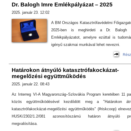
Dr. Balogh Imre Emlékpályázat – 2025
2025. január 23. 12:02
A BM Országos Katasztrófavédelmi Főigazgat
2025-ben is meghirdeti a Dr. Balogh 
Emlékpályázatot, amelyre ezúttal is tudomá
igényű szakmai munkával lehet nevezni.
Rész
Határokon átnyúló katasztrófakockázat-
megelőzési együttműködés
2025. január 22. 08:43
Az Interreg VI-A Magyarország–Szlovákia Program keretében 11 pa
közös együttműködésével kezdődött meg a "Határokon átn
katasztrófakockázat-megelőzési együttműködés" (#riskcoop) elneve
HUSK/2302/1.2/081 azonosítószámú határon átnyúló pro
megvalósítása.