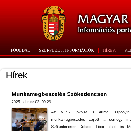
FŐOLDAL
SZERVEZETI INFORMÁCIÓK
HÍREK
KE
Hírek
Munkamegbeszélés Szőkedencsen
2025. február 02. 09:23
Az MTSZ jövőjét is érintő, sajtónyilv
munkamegbeszélés zajlott a somogy me
Szőkedencsen Dobson Tibor elnök és Mó