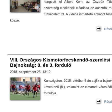
hangzott el Albert Kern, az Osztrák Tűz
szövetség elnökének előadása az ausztriai m
tűzvédelemről. A videós ismertető anyagot tes
közzé.
Részl
VIII. Országos Kismotorfecskendő-szerelési
Bajnokság: 8. és 3. forduló
2018. szeptember 25. 13:12
Kunszigeten, 2018. október 6-án zajlik a bajno
következő (8.), valamint az elmaradt városlődi 
fordulója.
Részl