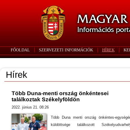
FŐOLDAL
SZERVEZETI INFORMÁCIÓK
HÍREK
KE
Hírek
Több Duna-menti ország önkéntesei
találkoztak Székelyföldön
2022. június 21. 08:26
Több Duna menti ország önkéntes-egységé
küldöttsége találkozott Székelyudvarhel