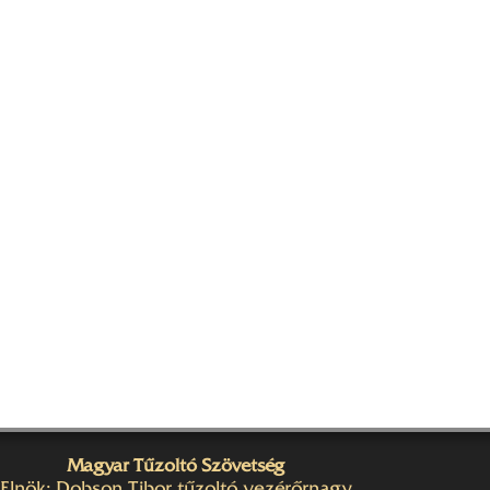
Magyar Tűzoltó Szövetség
Elnök: Dobson Tibor tűzoltó vezérőrnagy