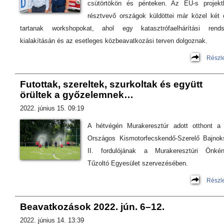
csütörtökön és pénteken. Az EU-s projekt
résztvevő országok küldöttei már közel két 
tartanak workshopokat, ahol egy katasztrófaelhárítási rends
kialakításán és az esetleges közbeavatkozási terven dolgoznak.
Részl
Futottak, szereltek, szurkoltak és együtt
örültek a győzelemnek…
2022. június 15. 09:19
A hétvégén Murakeresztúr adott otthont a 
Országos Kismotorfecskendő-Szerelő Bajnok
II. fordulójának a Murakeresztúri Önkén
Tűzoltó Egyesület szervezésében.
Részl
Beavatkozások 2022. jún. 6–12.
2022. június 14. 13:39