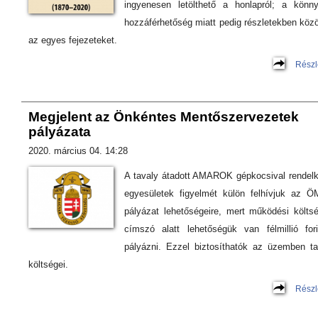
ingyenesen letölthető a honlapról; a könn
hozzáférhetőség miatt pedig részletekben közö
az egyes fejezeteket.
Részl
Megjelent az Önkéntes Mentőszervezetek
pályázata
2020. március 04. 14:28
A tavaly átadott AMAROK gépkocsival rendel
egyesületek figyelmét külön felhívjuk az 
pályázat lehetőségeire, mert működési költs
címszó alatt lehetőségük van félmillió fori
pályázni. Ezzel biztosíthatók az üzemben ta
költségei.
Részl