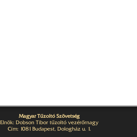
Magyar Tűzoltó Szövetség
Elnök: Dobson Tibor tűzoltó vezérőrnagy
Cím: 1081 Budapest, Dologház u. 1.