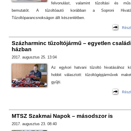
felvonulást, valamint tűzoltási és műs
bemutatót. A tűzoltóautó korábban a Soproni Hivatá
Tűzoltóparancsnokságon állt készenlétben.
Részl
Százharminc tűzoltójármű – egyetlen család
házban
2017. augusztus 25. 13:04
Az egykori hatvani tűzoltó hivatásához kö
hobbit választott: tűzoltógépjárművek makett
gyűjti.
Részl
MTSZ Szakmai Napok – másodszor is
2017. augusztus 23. 08:40