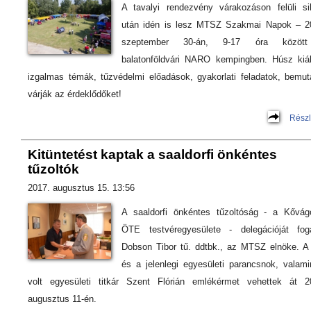
A tavalyi rendezvény várakozáson felüli si
után idén is lesz MTSZ Szakmai Napok – 2
szeptember 30-án, 9-17 óra közöt
balatonföldvári NARO kempingben. Húsz kiáll
izgalmas témák, tűzvédelmi előadások, gyakorlati feladatok, bemut
várják az érdeklődőket!
Részl
Kitüntetést kaptak a saaldorfi önkéntes
tűzoltók
2017. augusztus 15. 13:56
A saaldorfi önkéntes tűzoltóság - a Kővág
ÖTE testvéregyesülete - delegációját fog
Dobson Tibor tű. ddtbk., az MTSZ elnöke. A 
és a jelenlegi egyesületi parancsnok, valami
volt egyesületi titkár Szent Flórián emlékérmet vehettek át 2
augusztus 11-én.