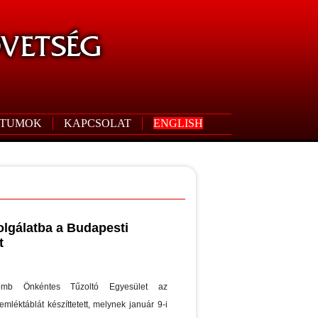
TUMOK
KAPCSOLAT
ENGLISH
olgálatba a Budapesti
t
mb Önkéntes Tűzoltó Egyesület az
mléktáblát készíttetett, melynek január 9-i