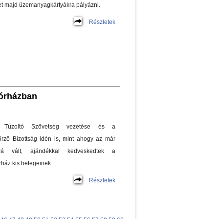
het majd üzemanyagkártyákra pályázni.
Részletek
kórházban
Tűzoltó Szövetség vezetése és a
ző Bizottság idén is, mint ahogy az már
yá vált, ajándékkal kedveskedtek a
ház kis betegeinek.
Részletek