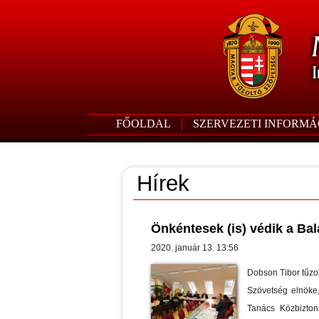
FŐOLDAL
SZERVEZETI INFORMÁ
Hírek
Önkéntesek (is) védik a Bal
2020. január 13. 13:56
Dobson Tibor tűzo
Szövetség elnöke,
Tanács Közbizton