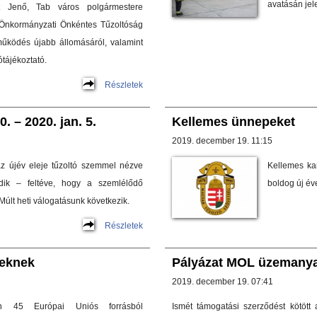
avatásán jel
t Jenő, Tab város polgármestere
i Önkormányzati Önkéntes Tűzoltóság
működés újabb állomásáról, valamint
ótájékoztató.
Részletek
. – 2020. jan. 5.
Kellemes ünnepeket
2019. december 19. 11:15
z újév eleje tűzoltó szemmel nézve
Kellemes ka
ik – feltéve, hogy a szemlélődő
boldog új éve
Múlt heti válogatásunk következik.
Részletek
seknek
Pályázat MOL üzemanya
2019. december 19. 07:41
n 45 Európai Uniós forrásból
Ismét támogatási szerződést kötöt