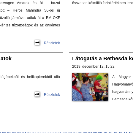
Volkswagen Amarok és öt – hazai
összesen kétmillió forint értékben le
hozott – Heros Mahindra S5-ös új
tűzoltó járművet adtak át a BM OKF
nkéntes tűzoltóságok és az önkéntes
Részletek
latok
Látogatás a Bethesda 
2019. december 12. 15:22
lőgépekből és helikopterekből álló
A Magyar 
Hagyományőr
hagyománn
Részletek
Bethesda kór