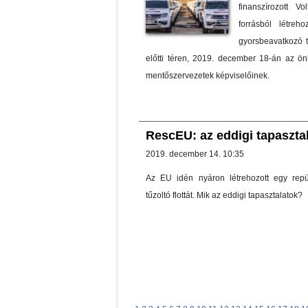
finanszírozott 
forrásból létre
gyorsbeavatkozó 
előtti téren, 2019. december 18-án az ö
mentőszervezetek képviselőinek.
RescEU: az eddigi tapaszta
2019. december 14. 10:35
Az EU idén nyáron létrehozott egy repü
tűzoltó flottát. Mik az eddigi tapasztalatok?