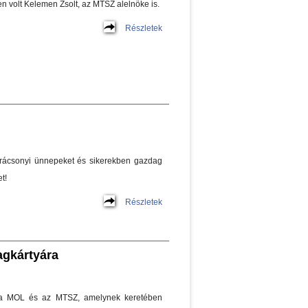
en volt Kelemen Zsolt, az MTSZ alelnöke is.
Részletek
rácsonyi ünnepeket és sikerekben gazdag
t!
Részletek
gkártyára
t a MOL és az MTSZ, amelynek keretében