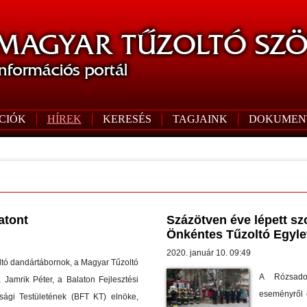
CIÓK
HÍREK
KERESÉS
TAGJAINK
DOKUMEN
atont
Százötven éve lépett sz
Önkéntes Tűzoltó Egyle
2020. január 10. 09:49
ltó dandártábornok, a Magyar Tűzoltó
A Rózsado
 Jamrik Péter, a Balaton Fejlesztési
eseményről e
sági Testületének (BFT KT) elnöke,