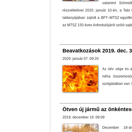
valamint Schmid
részvételével 2020. január 10-én, a Tab
laktanyájában zajlott a BFT–MTSZ együtt
az MTSZ 150 éves évfordulójáról szóló sajt
Beavatkozások 2019. dec. 30
2020. január 07. 09:20
Az óév vége és a
néha összemosód
szolgálatban van. 
Ötven új jármű az önkénte
2019. december 19. 08:09
December 18-á