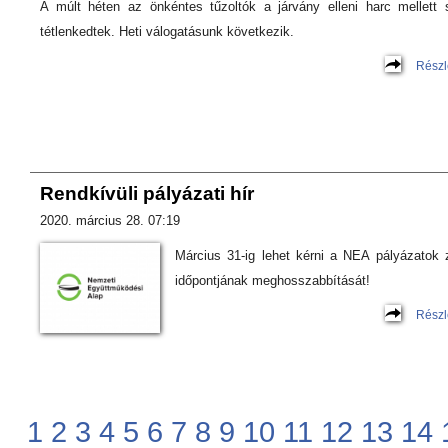
A múlt héten az önkéntes tűzoltók a járvány elleni harc mellett
tétlenkedtek. Heti válogatásunk következik.
Részl
Rendkívüli pályázati hír
2020. március 28. 07:19
Március 31-ig lehet kérni a NEA pályázatok 
időpontjának meghosszabbítását!
Részl
1
2
3
4
5
6
7
8
9
10
11
12
13
14