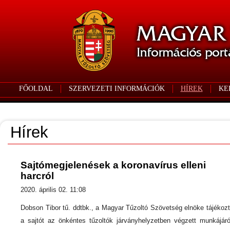
FŐOLDAL
SZERVEZETI INFORMÁCIÓK
HÍREK
KE
Hírek
Sajtómegjelenések a koronavírus elleni
harcról
2020. április 02. 11:08
Dobson Tibor tű. ddtbk., a Magyar Tűzoltó Szövetség elnöke tájékozt
a sajtót az önkéntes tűzoltók járványhelyzetben végzett munkájáró