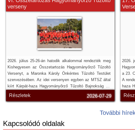
VI. Összetartozás Hagyományőrző Tűzoltó
17. 
verseny
Verse
2026. július 25-26-án hatodik alkalommal rendezték meg
2026. 
Kishegyesen az Összetartozás Hagyományőrző Tűzoltó
Hagyomá
Versenyt, a Maronka Károly Önkéntes Tűzoltó Testület
a 23. 
szervezésében. Az idei versenyen egyben az MTSZ által
A rend
kiírt Kárpát-haza Hagyományőrző Tűzoltó Bajnokság III.
haza H
fordulóját is lebonyolították. Az eseményre a vajdasági
amelye
Részletek
Rész
2026-07-29
önkéntes tűzoltók mellett Magyarországról, Romániából-
nyújtot
Erdélyből, Horvátországból és Szlovéniából érkeztek
vendégek.
További híre
Kapcsolódó oldalak