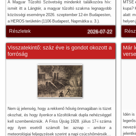
A Magyar Tűzoltó Szövetség mindenkit találkozóra hív:
MTSE e
ismét itt a Lángtér, a magyar tűzoltó szakma legnagyobb
kupa? 
közösségi eseménye 2026. szeptember 12-én Budapesten,
alatt m
a HEROS területén (1106 Budapest, Napmátka u. 3.).
helyen 
Részletek
Rész
2026-07-22
Visszatekintő: száz éve is gondot okozott a
Már l
forróság
vers
Nem új jelenség, hogy a rekkenő hőség önmagában is tüzet
Idén i
okozhat, és hogy ilyenkor a tűzoltóknak dupla nehézséggel
legerős
kell szembenézniük. A Friss Újság 1928. július 17-i száma
nevez
egy ilyen esetről számolt be: aznap – amikor a
jelentk
meteorológiai feljegyzések szerint a napi csúcshőmérséklet