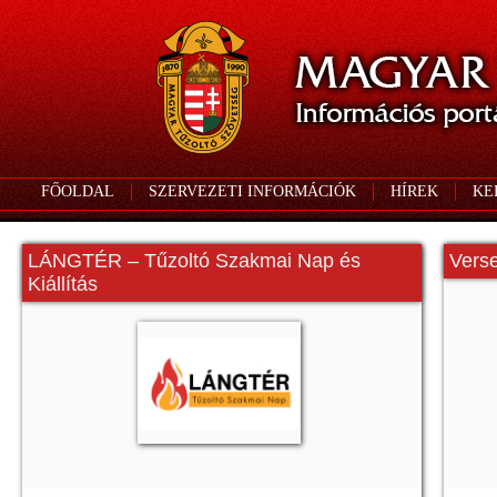
FŐOLDAL
SZERVEZETI INFORMÁCIÓK
HÍREK
KE
LÁNGTÉR – Tűzoltó Szakmai Nap és
Vers
Kiállítás