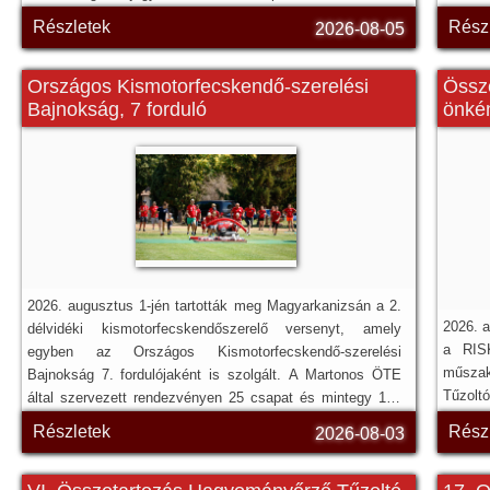
elérte a 38,4 °C-ot – Újpesten, a Váci út 77. szám alatt
Részletek
Rész
2026-08-05
működő Egyesült Izzólámpa és Villamossági Rt.
gyártelepén tört ki tűz a kánikula miatt.
Országos Kismotorfecskendő-szerelési
Össze
Bajnokság, 7 forduló
önkén
2026. augusztus 1-jén tartották meg Magyarkanizsán a 2.
2026. 
délvidéki kismotorfecskendőszerelő versenyt, amely
a RISK
egyben az Országos Kismotorfecskendő-szerelési
műszak
Bajnokság 7. fordulójaként is szolgált. A Martonos ÖTE
Tűzoltó
által szervezett rendezvényen 25 csapat és mintegy 140
résztvevő gyűlt össze, a versenyt anyaországi bírói csapat
Részletek
Rész
2026-08-03
vezette.