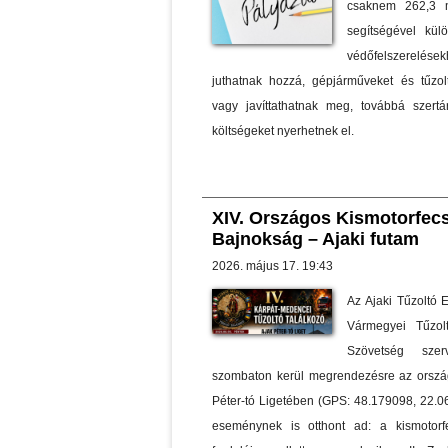
csaknem 262,3 mi
segítségével külö
védőfelszerelése
juthatnak hozzá, gépjárműveket és tűzolt
vagy javíttathatnak meg, továbbá szertár
költségeket nyerhetnek el.
XIV. Országos Kismotorfec
Bajnokság – Ajaki futam
2026. május 17. 19:43
Az Ajaki Tűzoltó 
Vármegyei Tűzol
Szövetség sze
szombaton kerül megrendezésre az ország
Péter-tó Ligetében (GPS: 48.179098, 22.0
eseménynek is otthont ad: a kismotorfe