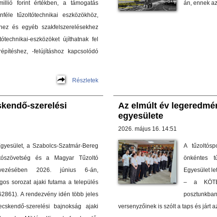
llió forint értékben, a támogatás
án, ennek a
nféle tűzoltótechnikai eszközökhöz,
khez és egyéb szakfelszerelésekhez
ótechnikai-eszközöket újíthatnak fel
építéshez, -felújításhoz kapcsolódó
Részletek
skendő-szerelési
Az elmúlt év legeredmé
egyesülete
2026. május 16. 14:51
Egyesület, a Szabolcs-Szatmár-Bereg
A tűzoltós
tószövetség és a Magyar Tűzoltó
önkéntes t
rvezésében 2026. június 6-án,
Egyesület le
os sorozat ajaki futama a település
– a KÖTÉL
62861). A rendezvény idén több jeles
posztunk
cskendő-szerelési bajnokság ajaki
versenyzőinek is szólt a taps és járt a