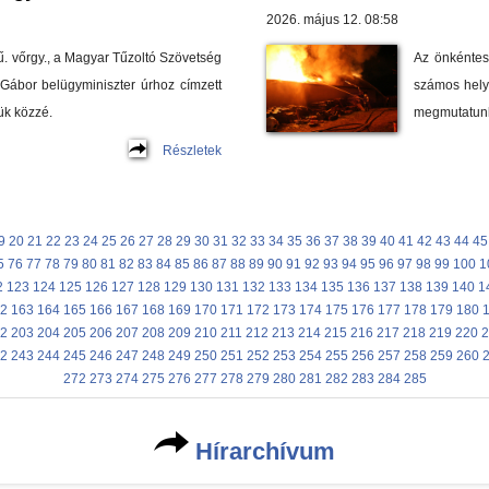
2026. május 12. 08:58
ű. vőrgy., a Magyar Tűzoltó Szövetség
Az önkéntes
Gábor belügyminiszter úrhoz címzett
számos hely
zük közzé.
megmutatunk
Részletek
9
20
21
22
23
24
25
26
27
28
29
30
31
32
33
34
35
36
37
38
39
40
41
42
43
44
45
5
76
77
78
79
80
81
82
83
84
85
86
87
88
89
90
91
92
93
94
95
96
97
98
99
100
1
2
123
124
125
126
127
128
129
130
131
132
133
134
135
136
137
138
139
140
1
2
163
164
165
166
167
168
169
170
171
172
173
174
175
176
177
178
179
180
2
203
204
205
206
207
208
209
210
211
212
213
214
215
216
217
218
219
220
2
2
243
244
245
246
247
248
249
250
251
252
253
254
255
256
257
258
259
260
272
273
274
275
276
277
278
279
280
281
282
283
284
285
Hírarchívum