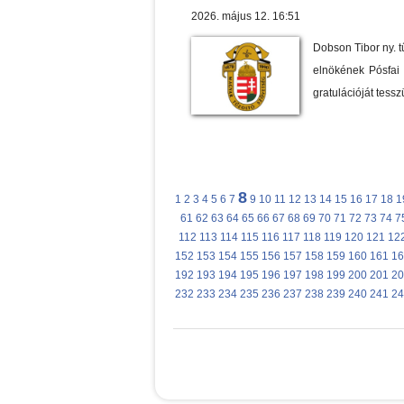
2026. május 12. 16:51
Dobson Tibor ny. t
elnökének Pósfai 
gratulációját tess
8
1
2
3
4
5
6
7
9
10
11
12
13
14
15
16
17
18
1
61
62
63
64
65
66
67
68
69
70
71
72
73
74
7
112
113
114
115
116
117
118
119
120
121
12
152
153
154
155
156
157
158
159
160
161
16
192
193
194
195
196
197
198
199
200
201
20
232
233
234
235
236
237
238
239
240
241
24