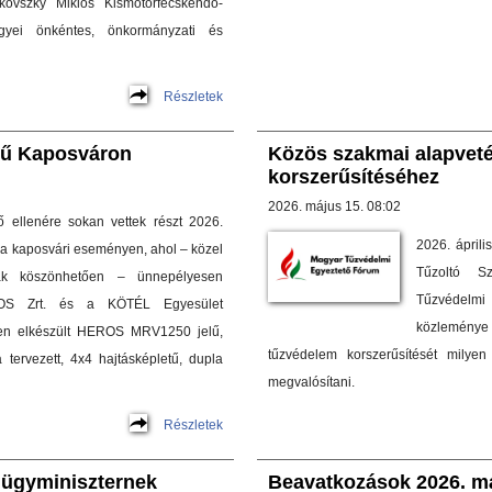
ukovszky Miklós Kismotorfecskendő-
gyei önkéntes, önkormányzati és
Részletek
mű Kaposváron
Közös szakmai alapvet
korszerűsítéséhez
2026. május 15. 08:02
ő ellenére sokan vettek részt 2026.
2026. ápril
a kaposvári eseményen, ahol – közel
Tűzoltó S
ak köszönhetően – ünnepélyesen
Tűzvédelmi 
OS Zrt. és a KÖTÉL Egyesület
közleménye
en elkészült HEROS MRV1250 jelű,
tűzvédelem korszerűsítését milye
 tervezett, 4x4 hajtásképletű, dupla
megvalósítani.
Részletek
lügyminiszternek
Beavatkozások 2026. má