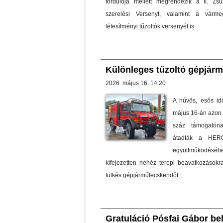
fordulója mellett megrendezik a II. Zs
szerelési Versenyt, valamint a várme
létesítményi tűzoltók versenyét is.
Különleges tűzoltó gépjár
2026. május 16. 14:20
A hűvös, esős id
május 16-án azon 
száz támogatón
átadták a HER
együttműködéséb
kifejezetten nehéz terepi beavatkozásokra
fülkés gépjárműfecskendőt.
Gratuláció Pósfai Gábor be