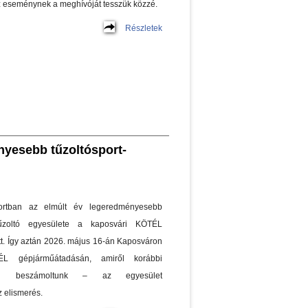
z eseménynek a meghívóját tesszük közzé.
Részletek
nyesebb tűzoltósport-
portban az elmúlt év legeredményesebb
űzoltó egyesülete a kaposvári KÖTÉL
tt. Így aztán 2026. május 16-án Kaposváron
 gépjárműátadásán, amiről korábbi
ban beszámoltunk – az egyesület
z elismerés.