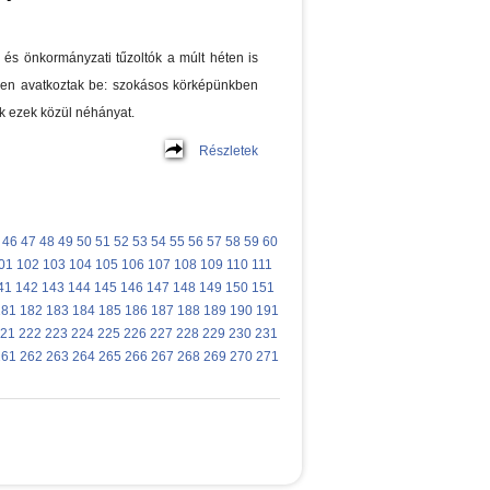
 és önkormányzati tűzoltók a múlt héten is
en avatkoztak be: szokásos körképünkben
 ezek közül néhányat.
Részletek
46
47
48
49
50
51
52
53
54
55
56
57
58
59
60
01
102
103
104
105
106
107
108
109
110
111
41
142
143
144
145
146
147
148
149
150
151
181
182
183
184
185
186
187
188
189
190
191
21
222
223
224
225
226
227
228
229
230
231
261
262
263
264
265
266
267
268
269
270
271