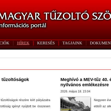
CIÓK
HÍREK
KERESÉS
TAGJAINK
DOKUMEN
i tűzoltóságok
Meghívó a MEV-tűz 40. é
nyilvános emlékezésre
2026. május 18. 15:04
tűzoltóságok részére kiírt pályázatra
Negyven éve 
oltóság igényt nyújtott be összesen
ebből az al