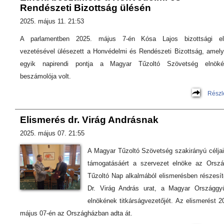
Rendészeti Bizottság ülésén
2025. május 11. 21:53
A parlamentben 2025. május 7-én Kósa Lajos bizottsági el
vezetésével ülésezett a Honvédelmi és Rendészeti Bizottság, amel
egyik napirendi pontja a Magyar Tűzoltó Szövetség elnöké
beszámolója volt.
Részl
Elismerés dr. Virág Andrásnak
2025. május 07. 21:55
A Magyar Tűzoltó Szövetség szakirányú célja
támogatásáért a szervezet elnöke az Orsz
Tűzoltó Nap alkalmából elismerésben részesít
Dr. Virág András urat, a Magyar Országgy
elnökének titkárságvezetőjét. Az elismerést 2
május 07-én az Országházban adta át.