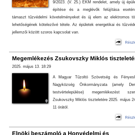
9/2023. (V. 25.) ÉKM rendelet, amely új épül
építése és a meglévők felújítása esetén
támaszt tűzvédelmi követelményeket és új elem az elektromos tö
lehetőségének kötelezővé tétele. Az épületek energetikai és tűzvéd
jellemzői között szoros kapcsolat van.
Részl
Megemlékezés Zsukovszky Miklós tiszteleté
2025. május 13. 18:29
A Magyar Tűzoltó Szövetség és Fényesli
Nagyközség Önkormányzata (amely Der
testvértelepülése) megemlékezést szer
Zsukovszky Miklós tiszteletére 2025. május 2
11 órától.
Részl
Elnöki beszámoló a Honvédelmi és