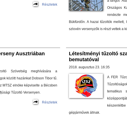
a lángot” Al
Részletek
Országos Ka
rendezte m
Bükfürdőn. A hazai tűzoltók mellett,
szlovén versenyzők is részt vettek a
verseny Ausztriában
Létesítményi tűzoltó sz
bemutatóval
2018. augusztus 23. 16:35
oltó Szövetség meghívására a
A FER Tűzol
ok között hazánkat Dobson Tibor tű.
Tűzoltóságo
z MTSZ elnöke képviselte a Bécsben
tematikus 
fjúsági Tűzoltó Versenyen.
középpontjá
Részletek
készenlétbe
gépjárművek állnak.