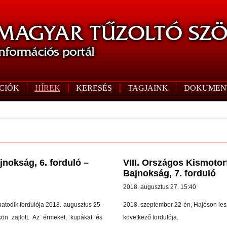
CIÓK
HÍREK
KERESÉS
TAGJAINK
DOKUMEN
nokság, 6. forduló –
VIII. Országos Kismotor
Bajnokság, 7. forduló
2018. augusztus 27. 15:40
atodik fordulója 2018. augusztus 25-
2018. szeptember 22-én, Hajóson les
ön zajlott. Az érmeket, kupákat és
következő fordulója.