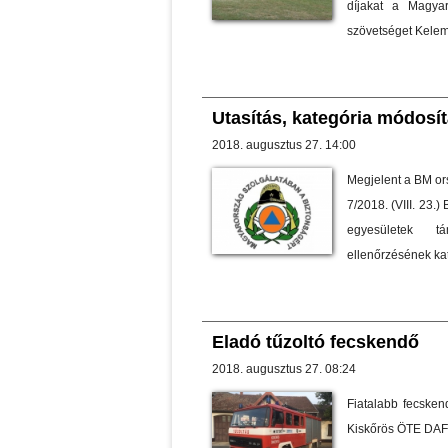
díjakat a Magyar
szövetséget Keleme
Utasítás, kategória módosít
2018. augusztus 27. 14:00
Megjelent a BM or
7/2018. (VIII. 23.
egyesületek tá
ellenőrzésének kat
Eladó tűzoltó fecskendő
2018. augusztus 27. 08:24
Fiatalabb fecsken
Kiskőrös ÖTE DAF 