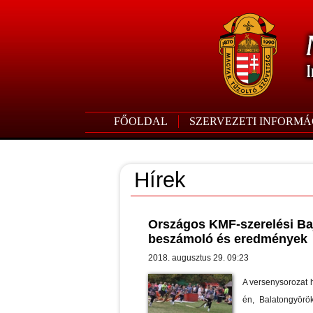
FŐOLDAL
SZERVEZETI INFORMÁ
Hírek
Országos KMF-szerelési Baj
beszámoló és eredmények
2018. augusztus 29. 09:23
A versenysorozat h
én, Balatongyörök