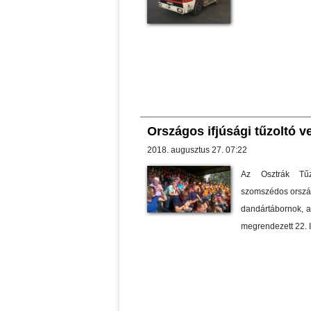
Országos ifjúsági tűzoltó 
2018. augusztus 27. 07:22
Az Osztrák Tűz
szomszédos ország
dandártábornok, a
megrendezett 22. I