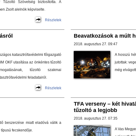
 Tűzoltó Szövetség biztosította. A
n Zsolt alelnök képviselte.
Részletek
ásról
Beavatkozások a múlt h
2018. augusztus 27. 09:47
szágos katasztrófavédelmi főigazgató
A hosszú hét
) BM OKF utasítása az önkéntes tűzoltó
jutottak: veg
mogatásának, tűzoltó szakmai
még elvágott
asztrófavédelmi feladatairól.
Részletek
TFA verseny – két hivat
tűzoltó a legjobb
2018. augusztus 27. 07:35
dő beszerzése miatt eladóvá válik a
A Vas Megyei
típusú fecskendője.