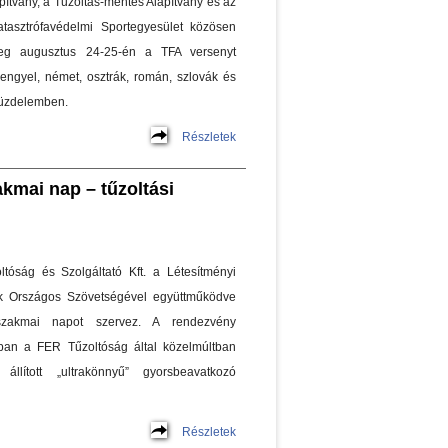
apítvány, a Tűzoltás-mentés Alapítvány és az
tasztrófavédelmi Sportegyesület közösen
eg augusztus 24-25-én a TFA versenyt
 lengyel, német, osztrák, román, szlovák és
 küzdelemben.
Részletek
akmai nap – tűzoltási
tóság és Szolgáltató Kft. a Létesítményi
k Országos Szövetségével együttműködve
szakmai napot szervez. A rendezvény
ban a FER Tűzoltóság által közelmúltban
 állított „ultrakönnyű” gyorsbeavatkozó
Részletek