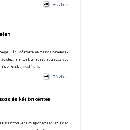
Részletek
éten
vége utáni időszakra változatos bevetések
etációtűz, jelentős kiterjedésű épülettűz, sőt,
 gázvezeték biztosítása is.
Részletek
ásos és két önkéntes
 Katasztrófavédelmi Igazgatóság, az „Őrizd