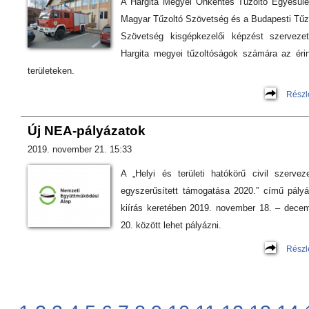
A Hargita Megyei Önkéntes Tűzoltó Egyesüle
Magyar Tűzoltó Szövetség és a Budapesti Tűz
Szövetség kisgépkezelői képzést szerveze
Hargita megyei tűzoltóságok számára az érin
területeken.
Részl
Új NEA-pályázatok
2019. november 21. 15:33
A „Helyi és területi hatókörű civil szervez
egyszerűsített támogatása 2020.” című pályá
kiírás keretében 2019. november 18. – dece
20. között lehet pályázni.
Részl