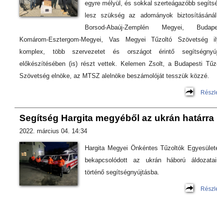
egyre mélyül, és sokkal szerteágazóbb segíts
lesz szükség az adományok biztosításánál
Borsod-Abaúj-Zemplén Megyei, Budapes
Komárom-Esztergom-Megyei, Vas Megyei Tűzoltó Szövetség il
komplex, több szervezetet és országot érintő segítségnyúj
előkészítésében (is) részt vettek. Kelemen Zsolt, a Budapesti Tűz
Szövetség elnöke, az MTSZ alelnöke beszámolóját tesszük közzé.
Részl
Segítség Hargita megyéből az ukrán határra
2022. március 04. 14:34
Hargita Megyei Önkéntes Tűzoltók Egyesület
bekapcsolódott az ukrán háború áldozatai
történő segítségnyújtásba.
Részl