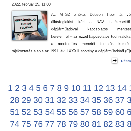
2022. február 25. 11:00
Az MTSZ elnöke, Dobson Tibor tű. vőr
állásfoglalást kért a NAV illetékeseitő
gépjárműadóval kapcsolatos mentess
kérelemről – az ezzel kapcsolatos tudnivalóka
a mentesítés menetét tesszük közzé
tájékoztatás alapja az 1991. évi LXXXII. törvény a gépjárműadóról (Gjt
Részl
1
2
3
4
5
6
7
8
9
10
11
12
13
14
28
29
30
31
32
33
34
35
36
37
51
52
53
54
55
56
57
58
59
60
74
75
76
77
78
79
80
81
82
83