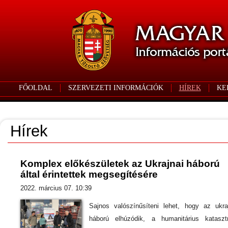
FŐOLDAL
SZERVEZETI INFORMÁCIÓK
HÍREK
KE
Hírek
Komplex előkészületek az Ukrajnai háború
által érintettek megsegítésére
2022. március 07. 10:39
Sajnos valószínűsíteni lehet, hogy az ukra
háború elhúzódik, a humanitárius kataszt