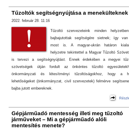
Tűzoltók segítségnyújtása a menekülteknek
2022. február 28. 11:16
Tűzoltó szervezeteink minden helyzetbe
bajbajutottak segítségére sietnek; így va
most is. A magyar-ukrán határon kialak
helyzetre tekintettel a Magyar Tűzoltó Szöve
is tervezi a segítségnyújtást. Ennek érdekében a megyei tűzo
szövetségek útján fordult az önkéntes tűzoltó egyesületekh
önkormányzati és létesítményi tűzoltóságokhoz, hogy a he
lehetőségeket (önkormányzat, civil szervezetek) felmérve segítsen
bajba jutott embereknek.
Részl
Gépjárműadó mentesség illeti meg tűzoltó
járműveket – Mi a gépjárműadó alóli
mentesítés menete?