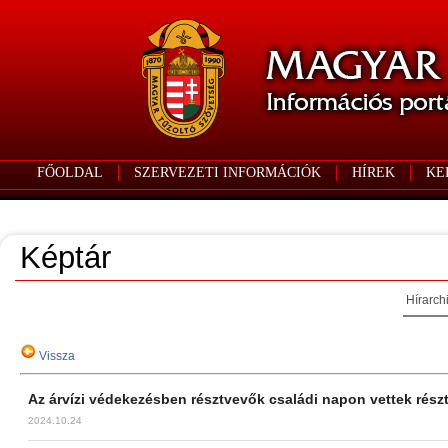
FŐOLDAL
SZERVEZETI INFORMÁCIÓK
HÍREK
KE
Képtár
Hírarch
Vissza
Az árvízi védekezésben résztvevők családi napon vettek részt
2024.10.24