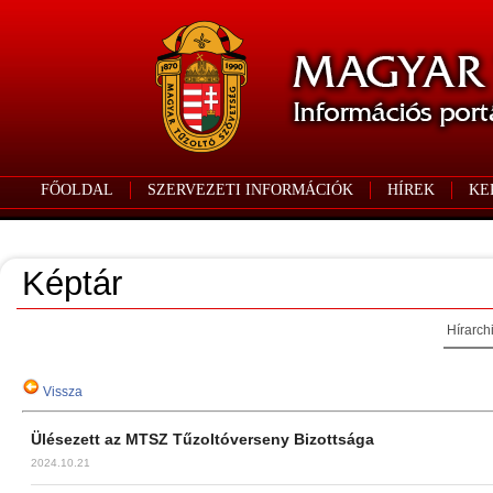
FŐOLDAL
SZERVEZETI INFORMÁCIÓK
HÍREK
KE
Képtár
Hírarch
Vissza
Ülésezett az MTSZ Tűzoltóverseny Bizottsága
2024.10.21