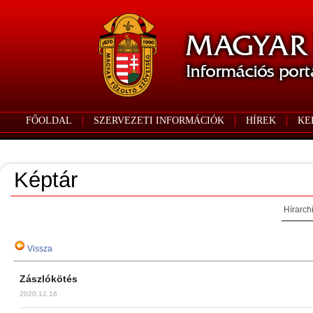
FŐOLDAL
SZERVEZETI INFORMÁCIÓK
HÍREK
KE
Képtár
Hírarch
Vissza
Zászlókötés
2020.12.16