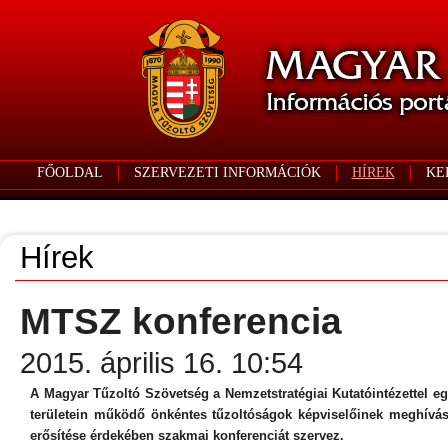
FŐOLDAL
SZERVEZETI INFORMÁCIÓK
HÍREK
KE
Hírek
MTSZ konferencia
2015. április 16. 10:54
A Magyar Tűzoltó Szövetség a Nemzetstratégiai Kutatóintézettel e
területein működő önkéntes tűzoltóságok képviselőinek meghívás
erősítése érdekében szakmai konferenciát szervez.