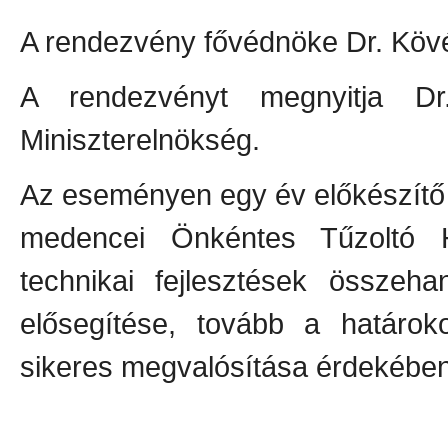
A rendezvény fővédnöke Dr. Kövé
A rendezvényt megnyitja Dr.
Miniszterelnökség.
Az eseményen egy év előkészít
medencei Önkéntes Tűzoltó H
technikai fejlesztések összeh
elősegítése, tovább a határok
sikeres megvalósítása érdekében