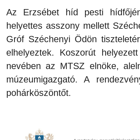
Az Erzsébet híd pesti hídfőjé
helyettes asszony mellett Széch
Gróf Széchenyi Ödön tiszteletér
elhelyeztek. Koszorút helyezet
nevében az MTSZ elnöke, aleln
múzeumigazgató. A rendezvén
pohárköszöntőt.