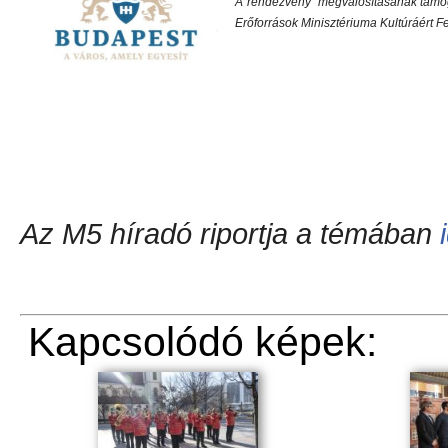
A rendezvény megvalósításának támog
Erőforrások Minisztériuma Kultúráért Fe
Az M5 híradó riportja a témában
Kapcsolódó képek: