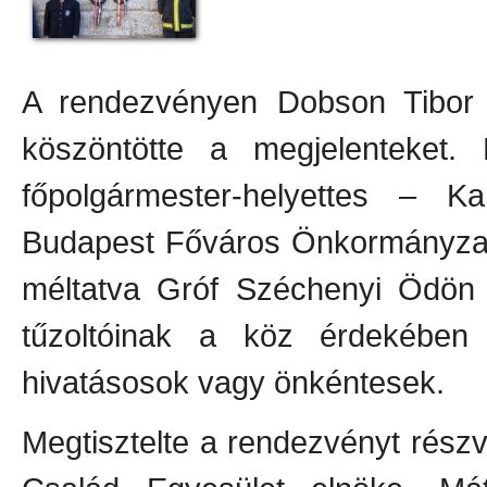
A rendezvényen Dobson Tibor 
köszöntötte a megjelenteket
főpolgármester-helyettes – K
Budapest Főváros Önkormányzata
méltatva Gróf Széchenyi Ödön
tűzoltóinak a köz érdekében
hivatásosok vagy önkéntesek.
Megtisztelte a rendezvényt rész