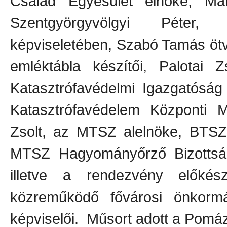
Család Egyesület elnöke, Mát
Szentgyörgyvölgyi Péter, B
képviseletében, Szabó Tamás öt
emléktábla készítői, Palotai 
Katasztrófavédelmi Igazgatóság 
Katasztrófavédelem Központi 
Zsolt, az MTSZ alelnöke, BTSZ 
MTSZ Hagyományőrző Bizottság 
illetve a rendezvény előkész
közreműködő fővárosi önkor
képviselői. Műsort adott a Pomá