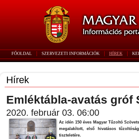
FŐOLDAL
SZERVEZETI INFORMÁCIÓK
HÍREK
KE
Hírek
Emléktábla-avatás gróf 
2020. február 03. 06:00
Az idén 150 éves Magyar Tűzoltó Szövetsé
megalakított, első hivatásos tűzoltós
tiszteletére.