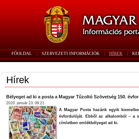
FŐOLDAL
SZERVEZETI INFORMÁCIÓK
HÍREK
KE
Hírek
Bélyeget ad ki a posta a Magyar Tűzoltó Szövetség 150. évfor
2020. január 23. 08:21
A Magyar Posta hazánk egyik kiemelked
évfordulóját. Ebből az alkalomból – a s
címletben emlékbélyeget ad ki.