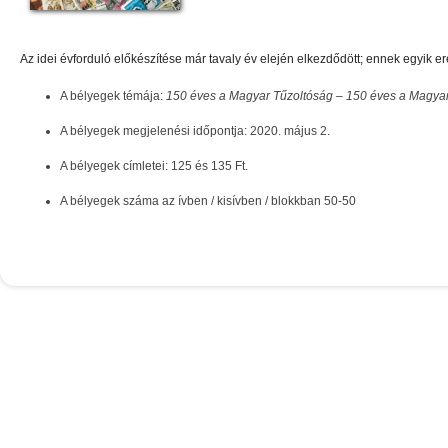
Az idei évforduló előkészítése már tavaly év elején elkezdődött; ennek egyik
A bélyegek témája:
150 éves a Magyar Tűzoltóság – 150 éves a Magyar
A bélyegek megjelenési időpontja: 2020. május 2.
A bélyegek címletei: 125 és 135 Ft.
A bélyegek száma az ívben / kisívben / blokkban 50-50