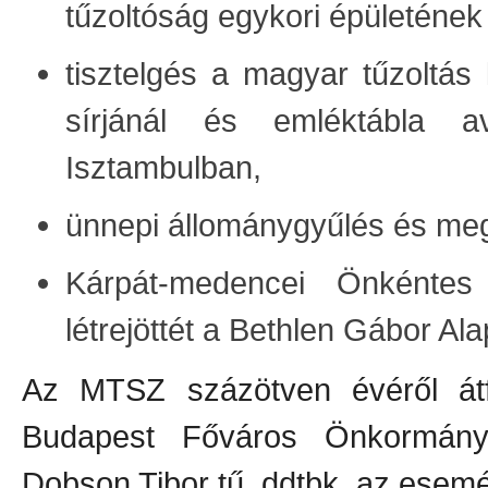
tűzoltóság egykori épületének
tisztelgés a magyar tűzoltás
sírjánál és emléktábla 
Isztambulban,
ünnepi állománygyűlés és m
Kárpát-medencei Önkéntes 
létrejöttét a Bethlen Gábor Al
Az MTSZ százötven évéről átfo
Budapest Főváros Önkormányz
Dobson Tibor tű. ddtbk. az esemé