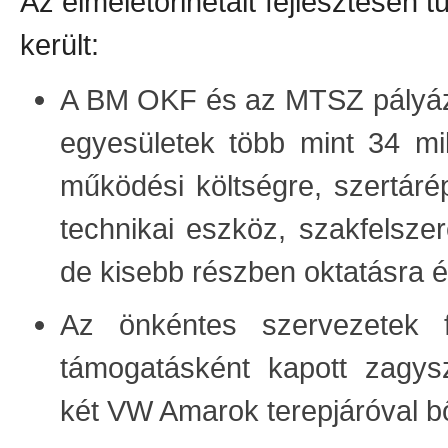
Az elméletorinetált fejlesztésen t
került:
A BM OKF és az MTSZ pályázat
egyesületek több mint 34 mil
működési költségre, szertáré
technikai eszköz, szakfelsze
de kisebb részben oktatásra é
Az önkéntes szervezetek f
támogatásként kapott zagyszi
két VW Amarok terepjáróval bő