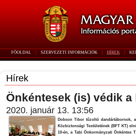
FŐOLDAL
SZERVEZETI INFORMÁCIÓK
HÍREK
KE
Hírek
Önkéntesek (is) védik a
2020. január 13. 13:56
Dobson Tibor tűzoltó dandártábornok, a
Közbiztonsági Testületének (BFT KT) eln
10-én, a Tabi Önkormányzati Önkéntes T