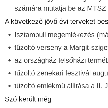
számára mutatja be az MTSZ 
A következő jövő évi terveket be
Isztambuli megemlékezés (már
tűzoltó verseny a Margit-szige
az országház felsőházi terméb
tűzoltó zenekari fesztivál aug
tűzoltó emlékmű állítása a II.
Szó került még