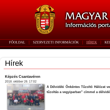
FŐOLDAL
SZERVEZETI INFORMÁCIÓK
HÍREK
KE
Hírek
Képzés Csantavéren
2018. október 26. 17:02
A Délvidéki Önkéntes Tűzoltó Hálózat ve
tűzoltás a vegyiparban” címmel a délvidé