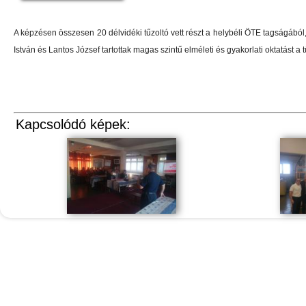
A képzésen összesen 20 délvidéki tűzoltó vett részt a helybéli ÖTE tagságábó
István és Lantos József tartottak magas szintű elméleti és gyakorlati oktatást a 
Kapcsolódó képek: