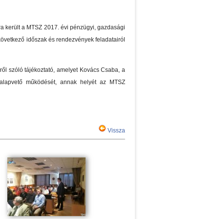
ra került a MTSZ 2017. évi pénzügyi, gazdasági
a következő időszak és rendezvények feladatairól
ől szóló tájékoztató, amelyet Kovács Csaba, a
l alapvető működését, annak helyét az MTSZ
Vissza