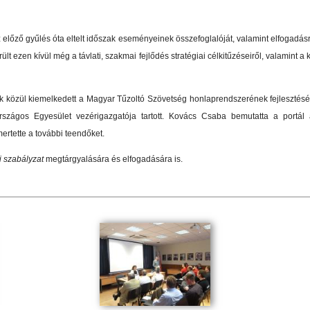
előző gyűlés óta eltelt időszak eseményeinek összefoglalóját, valamint elfogadás
t ezen kívül még a távlati, szakmai fejlődés stratégiai célkitűzéseiről, valamint 
közül kiemelkedett a Magyar Tűzoltó Szövetség honlaprendszerének fejlesztésér
szágos Egyesület vezérigazgatója tartott. Kovács Csaba bemutatta a portá
mertette a további teendőket.
i szabályzat
megtárgyalására és elfogadására is.