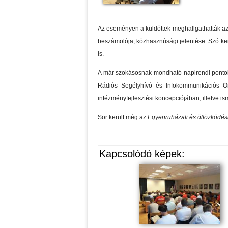
Az eseményen a küldöttek meghallgathatták az 
beszámolója, közhasznúsági jelentése. Szó kerül
is.
A már szokásosnak mondható napirendi pontok 
Rádiós Segélyhívó és Infokommunikációs Or
intézményfejlesztési koncepciójában, illetve is
Sor került még az
Egyenruházati és öltözködés
Kapcsolódó képek: