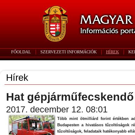
FŐOLDAL
SZERVEZETI INFORMÁCIÓK
HÍREK
KE
Hírek
Hat gépjárműfecskendő 
2017. december 12. 08:01
Több mint ötmilliárd forint értékben 
Budapesten a hivatásos tűzoltóságok r
tűzoltóságok, feladataik hatékonyabb ell