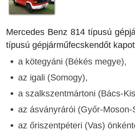
Mercedes Benz 814 típusú gépjá
típusú gépjárműfecskendőt kapot
a kötegyáni (Békés megye),
az igali (Somogy),
a szalkszentmártoni (Bács-Ki
az ásványrárói (Győr-Moson-S
az őriszentpéteri (Vas) önként