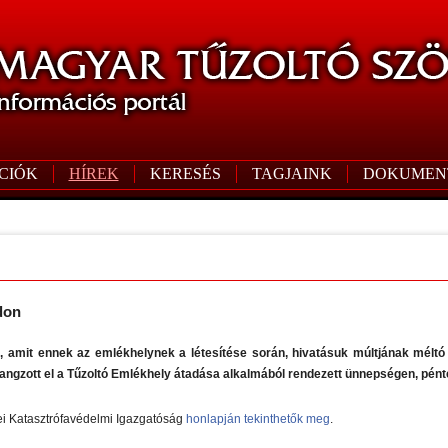
CIÓK
HÍREK
KERESÉS
TAGJAINK
DOKUMEN
don
s, amit ennek az emlékhelynek a létesítése során, hivatásuk múltjának méltó
angzott el a Tűzoltó Emlékhely átadása alkalmából rendezett ünnepségen, pénte
ei Katasztrófavédelmi Igazgatóság
honlapján tekinthetők meg
.