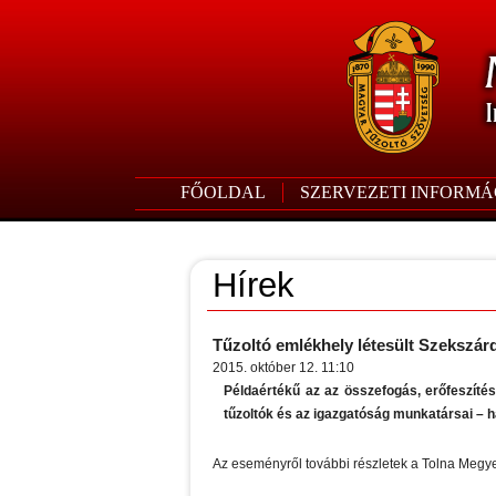
FŐOLDAL
SZERVEZETI INFORMÁ
Hírek
Tűzoltó emlékhely létesült Szekszár
2015. október 12. 11:10
Példaértékű az az összefogás, erőfeszíté
tűzoltók és az igazgatóság munkatársai – h
Az eseményről további részletek a Tolna Megy