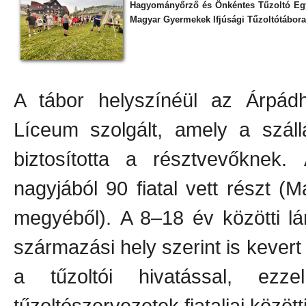
Hagyományőrző és Önkéntes Tűzoltó Egye
Magyar Gyermekek Ifjúsági Tűzoltótábora
A tábor helyszínéül az Árpád
Líceum szolgált, amely a száll
biztosította a résztvevőknek
nagyjából 90 fiatal vett részt (
megyéből). A 8–18 év közötti l
származási hely szerint is keve
a tűzoltói hivatással, ezz
tűzoltószervezetek fiataljai között