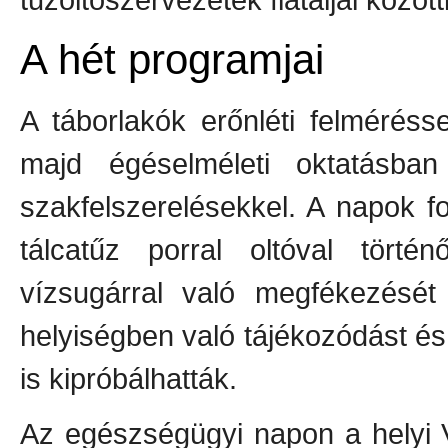
A hét programjai
A táborlakók erőnléti felméréss
majd égéselméleti oktatásba
szakfelszerelésekkel. A napok f
tálcatűz porral oltóval törté
vízsugárral való megfékezését g
helyiségben való tájékozódást és
is kipróbálhatták.
Az egészségügyi napon a helyi 