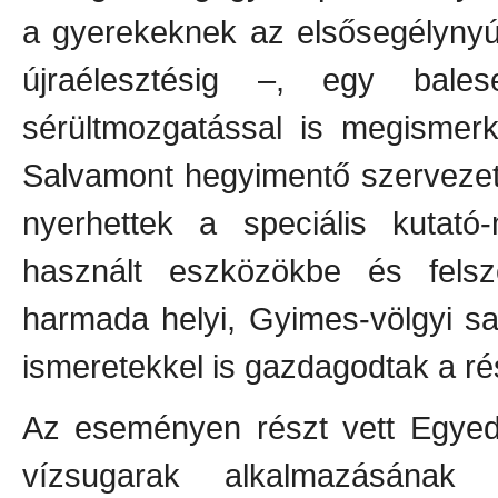
a gyerekeknek az elsősegélynyújt
újraélesztésig –, egy bale
sérültmozgatással is megismerk
Salvamont hegyimentő szervezet i
nyerhettek a speciális kutat
használt eszközökbe és felsz
harmada helyi, Gyimes-völgyi saj
ismeretekkel is gazdagodtak a ré
Az eseményen részt vett Egyed L
vízsugarak alkalmazásának