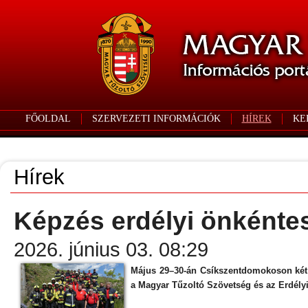
FŐOLDAL
SZERVEZETI INFORMÁCIÓK
HÍREK
KE
Hírek
Képzés erdélyi önkénte
2026. június 03. 08:29
Május 29–30-án Csíkszentdomokoson kétna
a Magyar Tűzoltó Szövetség és az Erdély