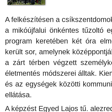
A felkészítésen a csíkszentdomok
a mikóújfalui önkéntes tűzoltó e
program keretében két óra elmé
került sor, amelynek középpontj
a zárt térben végzett személyke
életmentés módszerei álltak. Kie
és az egységek közötti kommunik
ellátása.
A képzést Egyed Lajos tű. alezred