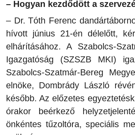
– Hogyan kezdődött a szervez
– Dr. Tóth Ferenc dandártáborno
hívott június 21-én délelőtt, 
elhárításához. A Szabolcs-Sza
Igazgatóság (SZSZB MKI) igaz
Szabolcs-Szatmár-Bereg Megy
elnöke, Dombrády László révén
később. Az előzetes egyeztetés
órakor beérkező helyzetjelent
önkéntes tűzoltóra, speciális m