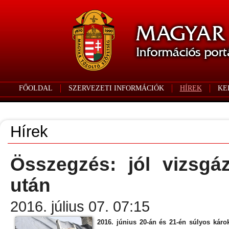
FŐOLDAL
SZERVEZETI INFORMÁCIÓK
HÍREK
KE
Hírek
Összegzés: jól vizsgá
után
2016. július 07. 07:15
2016. június 20-án és 21-én súlyos káro