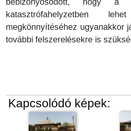
bebizonyosodott, hogy a
katasztrófahelyzetben le
megkönnyítéséhez ugyanakkor já
további felszerelésekre is szüksé
Kapcsolódó képek: