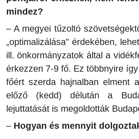
mindez?
– A megyei tűzoltó szövetségektő
„optimalizálása” érdekében, lehe
ill. önkormányzatok által a vidék
érkezzen 7-9 fő. Ez többnyire így 
főért szerda hajnalban elment 
előző (kedd) délután a Buda
lejuttatását is megoldották Budape
–
Hogyan és mennyit dolgozta