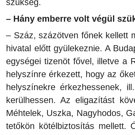
szükség.
– Hány emberre volt végül sz
– Száz, százötven főnek kellett 
hivatal előtt gyülekeznie. A B
egységei tizenöt fővel, illetve 
helyszínre érkezett, hogy az őket
helyszínekre érkezhessenek, ill
kerülhessen. Az eligazítást köv
Méhtelek, Uszka, Nagyhodos, Ga
tetőkön kötélbiztosítás mellett