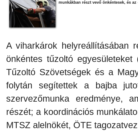
munkákban részt vevő önkéntesek, és az ő
A viharkárok helyreállításában r
önkéntes tűzoltó egyesületeket
Tűzoltó Szövetségek és a Magy
folytán segítettek a bajba jut
szervezőmunka eredménye, am
részét; a koordinációs munkálato
MTSZ alelnökét, ÖTE tagozatveze