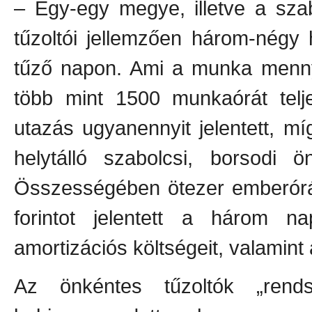
– Egy-egy megye, illetve a sza
tűzoltói jellemzően három-négy 
tűző napon. Ami a munka mennyis
több mint 1500 munkaórát telje
utazás ugyanennyit jelentett, 
helytálló szabolcsi, borsodi ö
Összességében ötezer emberóráva
forintot jelentett a három 
amortizációs költségeit, valamin
Az önkéntes tűzoltók „rends