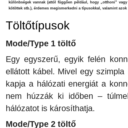
különbségek vannak (attól függően például, hogy „otthoni” vagy k
kötöttek stb.), érdemes megismerkedni a típusokkal, valamint azok 
Töltőtípusok
Mode/Type 1 töltő
Egy egyszerű, egyik felén konne
ellátott kábel. Mivel egy szimpl
kapja a hálózati energiát a kon
nem húzzák ki időben – túlmele
hálózatot is károsíthatja.
Mode/Type 2 töltő