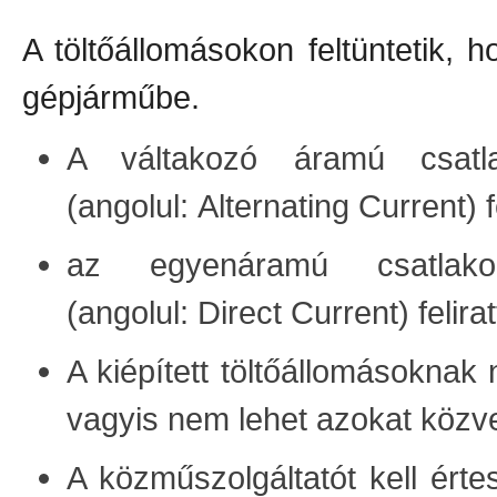
A töltőállomásokon feltüntetik, 
gépjárműbe.
A váltakozó áramú csatl
(angolul: Alternating Current) fe
az egyenáramú csatlak
(angolul: Direct Current) feliratt
A kiépített töltőállomásoknak
vagyis nem lehet azokat közvet
A közműszolgáltatót kell érte