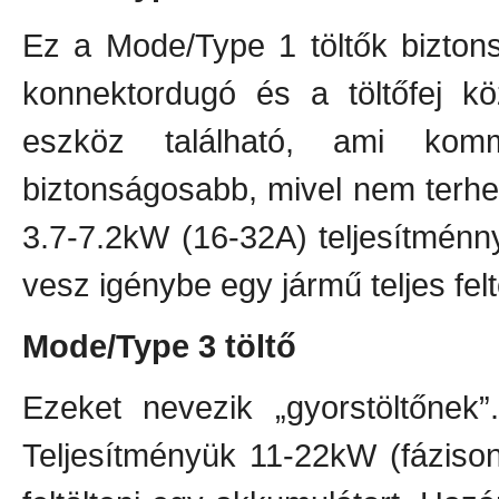
Ez a Mode/Type 1 töltők biztonsá
konnektordugó és a töltőfej k
eszköz található, ami kom
biztonságosabb, mivel nem terheli 
3.7-7.2kW (16-32A) teljesítménn
vesz igénybe egy jármű teljes felt
Mode/Type 3 töltő
Ezeket nevezik „gyorstöltőnek
Teljesítményük 11-22kW (fáziso