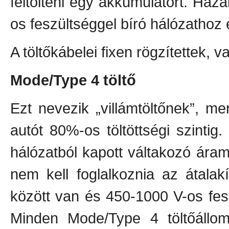
feltölteni egy akkumulátort. Haz
os feszültséggel bíró hálózathoz 
A töltőkábelei fixen rögzítettek,
Mode/Type 4 töltő
Ezt nevezik „villámtöltőnek”, mer
autót 80%-os töltöttségi szinti
hálózatból kapott váltakozó áram
nem kell foglalkoznia az átala
között van és 450-1000 V-os fes
Minden Mode/Type 4 töltőállomá