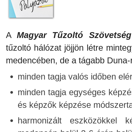
A
Magyar Tűzoltó Szövetség
tűzoltó hálózat jöjjön létre mint
medencében, de a tágabb Duna-ré
minden tagja valós időben elé
minden tagja egységes képzés
és képzők képzése módszertanú
harmonizált eszközökkel k