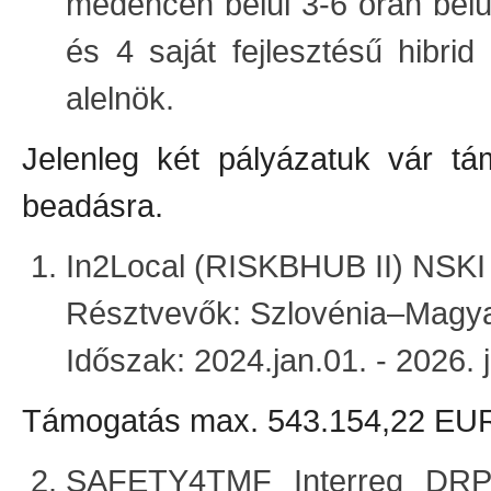
medencén belül 3-6 órán belü
és 4 saját fejlesztésű hibri
alelnök.
Jelenleg két pályázatuk vár tá
beadásra.
In2Local (RISKBHUB II) NSKI 
Résztvevők: Szlovénia–Magya
Időszak: 2024.jan.01. - 2026. 
Támogatás max. 543.154,22 EU
SAFETY4TMF Interreg DRP0