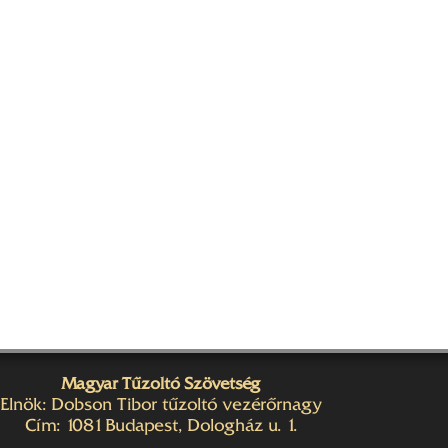
Magyar Tűzoltó Szövetség
Elnök: Dobson Tibor tűzoltó vezérőrnagy
Cím: 1081 Budapest, Dologház u. 1.