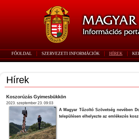
FŐOLDAL
SZERVEZETI INFORMÁCIÓK
HÍREK
KE
Hírek
Koszorúzás Gyimesbükkön
2023. szeptember 23. 09:03
A Magyar Tűzoltó Szövetség nevében Dob
településen elhelyezte az emlékezés kosz